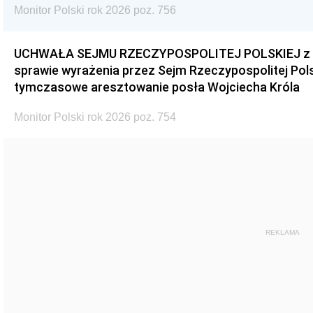
Monitor Polski rok 2026 poz. 756
UCHWAŁA SEJMU RZECZYPOSPOLITEJ POLSKIEJ z dnia
sprawie wyrażenia przez Sejm Rzeczypospolitej Pols
tymczasowe aresztowanie posła Wojciecha Króla
Monitor Polski rok 2026 poz. 754
REKLAMA