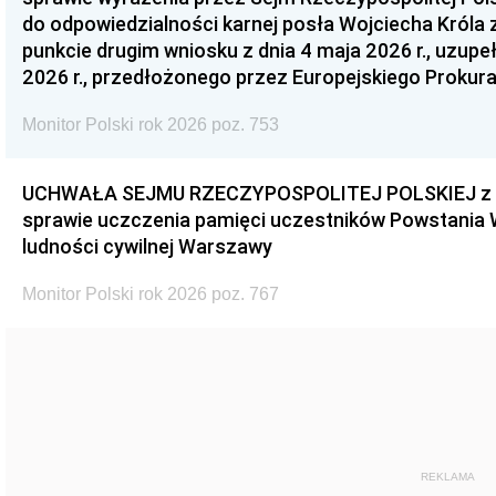
do odpowiedzialności karnej posła Wojciecha Króla 
punkcie drugim wniosku z dnia 4 maja 2026 r., uzupe
2026 r., przedłożonego przez Europejskiego Prokur
Monitor Polski rok 2026 poz. 753
UCHWAŁA SEJMU RZECZYPOSPOLITEJ POLSKIEJ z dnia
sprawie uczczenia pamięci uczestników Powstania
ludności cywilnej Warszawy
Monitor Polski rok 2026 poz. 767
REKLAMA