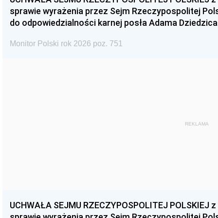
sprawie wyrażenia przez Sejm Rzeczypospolitej Pols
do odpowiedzialności karnej posła Adama Dziedzica
Monitor Polski rok 2026 poz. 751
REKLAMA
UCHWAŁA SEJMU RZECZYPOSPOLITEJ POLSKIEJ z dnia
sprawie wyrażenia przez Sejm Rzeczypospolitej Pols