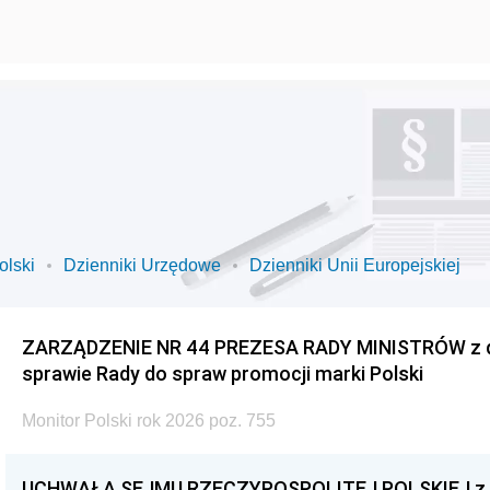
olski
Dzienniki Urzędowe
Dzienniki Unii Europejskiej
ZARZĄDZENIE NR 44 PREZESA RADY MINISTRÓW z dnia
sprawie Rady do spraw promocji marki Polski
Monitor Polski rok 2026 poz. 755
UCHWAŁA SEJMU RZECZYPOSPOLITEJ POLSKIEJ z dnia