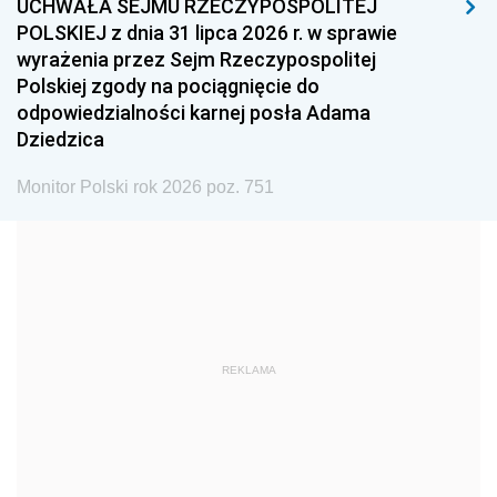
UCHWAŁA SEJMU RZECZYPOSPOLITEJ
1996
1995
1994
POLSKIEJ z dnia 31 lipca 2026 r. w sprawie
1993
1992
1991
wyrażenia przez Sejm Rzeczypospolitej
Polskiej zgody na pociągnięcie do
1990
1989
1988
odpowiedzialności karnej posła Adama
1987
1986
1985
Dziedzica
1984
1983
1982
Monitor Polski rok 2026 poz. 751
1981
1980
1979
1978
1977
1976
1975
1974
1973
1972
1971
1970
1969
1968
1967
REKLAMA
1966
1965
1964
1963
1962
1961
1960
1959
1958