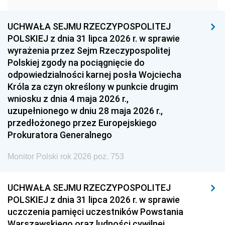
1957
1956
1955
UCHWAŁA SEJMU RZECZYPOSPOLITEJ
1954
1953
1952
POLSKIEJ z dnia 31 lipca 2026 r. w sprawie
1951
1950
1949
wyrażenia przez Sejm Rzeczypospolitej
Polskiej zgody na pociągnięcie do
1948
1947
1946
odpowiedzialności karnej posła Wojciecha
1939
1938
1937
Króla za czyn określony w punkcie drugim
wniosku z dnia 4 maja 2026 r.,
1936
1930
uzupełnionego w dniu 28 maja 2026 r.,
przedłożonego przez Europejskiego
Prokuratora Generalnego
Monitor Polski rok 2026 poz. 753
UCHWAŁA SEJMU RZECZYPOSPOLITEJ
POLSKIEJ z dnia 31 lipca 2026 r. w sprawie
uczczenia pamięci uczestników Powstania
Warszawskiego oraz ludności cywilnej