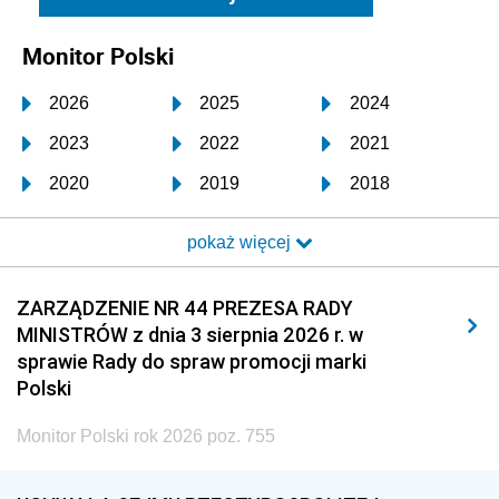
Monitor Polski
2026
2025
2024
2023
2022
2021
2020
2019
2018
2017
2016
2015
pokaż więcej
2014
2013
2012
2011
2010
2009
ZARZĄDZENIE NR 44 PREZESA RADY
MINISTRÓW z dnia 3 sierpnia 2026 r. w
2008
2007
2006
sprawie Rady do spraw promocji marki
2005
2004
2003
Polski
2002
2001
2000
Monitor Polski rok 2026 poz. 755
1999
1998
1997