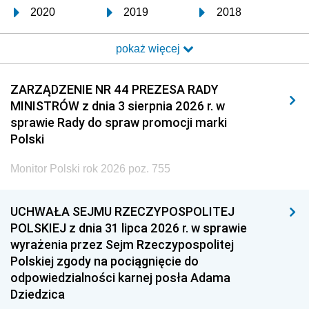
2020
2019
2018
2017
2016
2015
pokaż więcej
2014
2013
2012
2011
2010
2009
ZARZĄDZENIE NR 44 PREZESA RADY
MINISTRÓW z dnia 3 sierpnia 2026 r. w
2008
2007
2006
sprawie Rady do spraw promocji marki
2005
2004
2003
Polski
2002
2001
2000
Monitor Polski rok 2026 poz. 755
1999
1998
1997
UCHWAŁA SEJMU RZECZYPOSPOLITEJ
1996
1995
1994
POLSKIEJ z dnia 31 lipca 2026 r. w sprawie
1993
1992
1991
wyrażenia przez Sejm Rzeczypospolitej
Polskiej zgody na pociągnięcie do
1990
1989
1988
odpowiedzialności karnej posła Adama
1987
1986
1985
Dziedzica