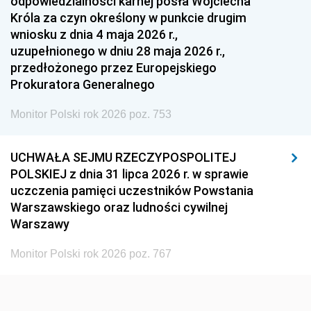
odpowiedzialności karnej posła Wojciecha
1939
1938
1937
Króla za czyn określony w punkcie drugim
wniosku z dnia 4 maja 2026 r.,
1936
1930
uzupełnionego w dniu 28 maja 2026 r.,
przedłożonego przez Europejskiego
Prokuratora Generalnego
Monitor Polski rok 2026 poz. 753
UCHWAŁA SEJMU RZECZYPOSPOLITEJ
POLSKIEJ z dnia 31 lipca 2026 r. w sprawie
uczczenia pamięci uczestników Powstania
Warszawskiego oraz ludności cywilnej
Warszawy
Monitor Polski rok 2026 poz. 767