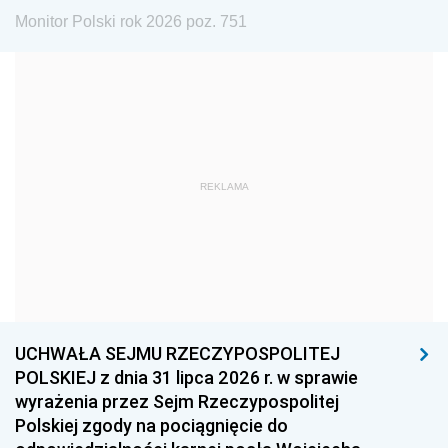
1984
1983
1982
Monitor Polski rok 2026 poz. 751
1981
1980
1979
1978
1977
1976
1975
1974
1973
1972
1971
1970
1969
1968
1967
REKLAMA
1966
1965
1964
1963
1962
1961
1960
1959
1958
1957
1956
1955
UCHWAŁA SEJMU RZECZYPOSPOLITEJ
1954
1953
1952
POLSKIEJ z dnia 31 lipca 2026 r. w sprawie
1951
1950
1949
wyrażenia przez Sejm Rzeczypospolitej
Polskiej zgody na pociągnięcie do
1948
1947
1946