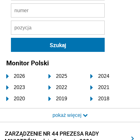
Monitor Polski
2026
2025
2024
2023
2022
2021
2020
2019
2018
2017
2016
2015
pokaż więcej
2014
2013
2012
2011
2010
2009
ZARZĄDZENIE NR 44 PREZESA RADY