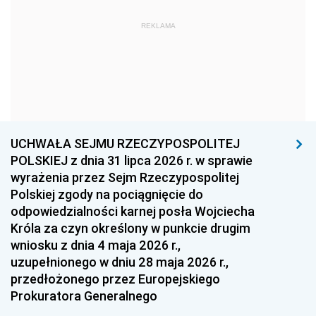
1969
1968
1967
REKLAMA
1966
1965
1964
1963
1962
1961
1960
1959
1958
1957
1956
1955
UCHWAŁA SEJMU RZECZYPOSPOLITEJ
1954
1953
1952
POLSKIEJ z dnia 31 lipca 2026 r. w sprawie
1951
1950
1949
wyrażenia przez Sejm Rzeczypospolitej
Polskiej zgody na pociągnięcie do
1948
1947
1946
odpowiedzialności karnej posła Wojciecha
1939
1938
1937
Króla za czyn określony w punkcie drugim
wniosku z dnia 4 maja 2026 r.,
1936
1930
uzupełnionego w dniu 28 maja 2026 r.,
przedłożonego przez Europejskiego
Prokuratora Generalnego