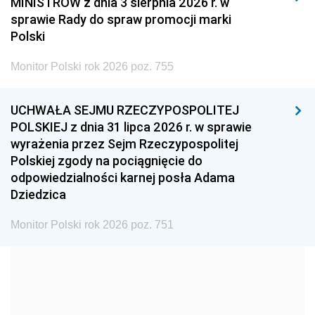
MINISTRÓW z dnia 3 sierpnia 2026 r. w
2008
2007
2006
sprawie Rady do spraw promocji marki
2005
2004
2003
Polski
2002
2001
2000
Monitor Polski rok 2026 poz. 755
1999
1998
1997
UCHWAŁA SEJMU RZECZYPOSPOLITEJ
1996
1995
1994
POLSKIEJ z dnia 31 lipca 2026 r. w sprawie
1993
1992
1991
wyrażenia przez Sejm Rzeczypospolitej
Polskiej zgody na pociągnięcie do
1990
1989
1988
odpowiedzialności karnej posła Adama
1987
1986
1985
Dziedzica
1984
1983
1982
Monitor Polski rok 2026 poz. 751
1981
1980
1979
1978
1977
1976
1975
1974
1973
1972
1971
1970