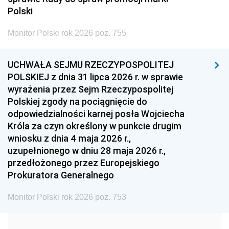
2005
2004
2003
Polski
2002
2001
2000
Monitor Polski rok 2026 poz. 755
1999
1998
1997
UCHWAŁA SEJMU RZECZYPOSPOLITEJ
1996
1995
1994
POLSKIEJ z dnia 31 lipca 2026 r. w sprawie
1993
1992
1991
wyrażenia przez Sejm Rzeczypospolitej
Polskiej zgody na pociągnięcie do
1990
1989
1988
odpowiedzialności karnej posła Wojciecha
1987
1986
1985
Króla za czyn określony w punkcie drugim
wniosku z dnia 4 maja 2026 r.,
1984
1983
1982
uzupełnionego w dniu 28 maja 2026 r.,
1981
1980
1979
przedłożonego przez Europejskiego
Prokuratora Generalnego
1978
1977
1976
1975
1974
1973
Monitor Polski rok 2026 poz. 753
1972
1971
1970