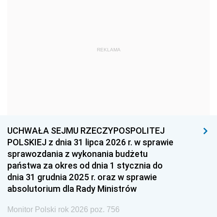
1969
1968
1967
1966
1965
1964
1963
1962
1961
REKLAMA
1960
1959
1958
1957
1956
1955
1954
1953
1952
1951
1950
1949
1948
1947
1946
UCHWAŁA SEJMU RZECZYPOSPOLITEJ
1939
1938
1937
POLSKIEJ z dnia 31 lipca 2026 r. w sprawie
sprawozdania z wykonania budżetu
1936
1930
państwa za okres od dnia 1 stycznia do
dnia 31 grudnia 2025 r. oraz w sprawie
absolutorium dla Rady Ministrów
Monitor Polski rok 2026 poz. 756