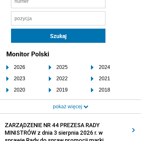
Monitor Polski
2026
2025
2024
2023
2022
2021
2020
2019
2018
2017
2016
2015
pokaż więcej
2014
2013
2012
2011
2010
2009
ZARZĄDZENIE NR 44 PREZESA RADY
MINISTRÓW z dnia 3 sierpnia 2026 r. w
2008
2007
2006
sprawie Rady do spraw promocji marki