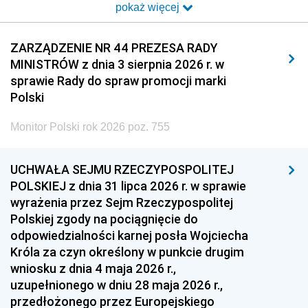
pokaż więcej
2014
2013
2012
2011
2010
2009
ZARZĄDZENIE NR 44 PREZESA RADY
MINISTRÓW z dnia 3 sierpnia 2026 r. w
2008
2007
2006
sprawie Rady do spraw promocji marki
2005
2004
2003
Polski
2002
2001
2000
Monitor Polski rok 2026 poz. 755
1999
1998
1997
UCHWAŁA SEJMU RZECZYPOSPOLITEJ
1996
1995
1994
POLSKIEJ z dnia 31 lipca 2026 r. w sprawie
1993
1992
1991
wyrażenia przez Sejm Rzeczypospolitej
Polskiej zgody na pociągnięcie do
1990
1989
1988
odpowiedzialności karnej posła Wojciecha
1987
1986
1985
Króla za czyn określony w punkcie drugim
wniosku z dnia 4 maja 2026 r.,
1984
1983
1982
uzupełnionego w dniu 28 maja 2026 r.,
1981
1980
1979
przedłożonego przez Europejskiego