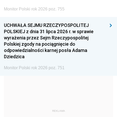
2002
2001
2000
Monitor Polski rok 2026 poz. 755
1999
1998
1997
UCHWAŁA SEJMU RZECZYPOSPOLITEJ
1996
1995
1994
POLSKIEJ z dnia 31 lipca 2026 r. w sprawie
1993
1992
1991
wyrażenia przez Sejm Rzeczypospolitej
Polskiej zgody na pociągnięcie do
1990
1989
1988
odpowiedzialności karnej posła Adama
1987
1986
1985
Dziedzica
1984
1983
1982
Monitor Polski rok 2026 poz. 751
1981
1980
1979
1978
1977
1976
1975
1974
1973
1972
1971
1970
1969
1968
1967
REKLAMA