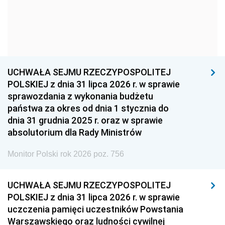
1966
1965
1964
1963
1962
1961
1960
1959
1958
1957
1956
1955
UCHWAŁA SEJMU RZECZYPOSPOLITEJ
1954
1953
1952
POLSKIEJ z dnia 31 lipca 2026 r. w sprawie
1951
1950
1949
sprawozdania z wykonania budżetu
państwa za okres od dnia 1 stycznia do
1948
1947
1946
dnia 31 grudnia 2025 r. oraz w sprawie
1939
1938
1937
absolutorium dla Rady Ministrów
1936
1930
Monitor Polski rok 2026 poz. 756
UCHWAŁA SEJMU RZECZYPOSPOLITEJ
POLSKIEJ z dnia 31 lipca 2026 r. w sprawie
uczczenia pamięci uczestników Powstania
Warszawskiego oraz ludności cywilnej