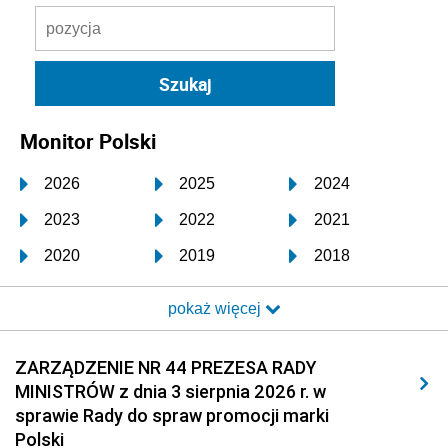
Monitor Polski
2026
2025
2024
2023
2022
2021
2020
2019
2018
2017
2016
2015
pokaż więcej
2014
2013
2012
2011
2010
2009
ZARZĄDZENIE NR 44 PREZESA RADY
MINISTRÓW z dnia 3 sierpnia 2026 r. w
2008
2007
2006
sprawie Rady do spraw promocji marki
2005
2004
2003
Polski