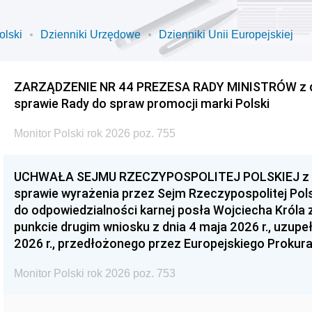
olski
Dzienniki Urzędowe
Dzienniki Unii Europejskiej
ZARZĄDZENIE NR 44 PREZESA RADY MINISTRÓW z dnia
sprawie Rady do spraw promocji marki Polski
Monitor Polski rok 2026 poz. 755
UCHWAŁA SEJMU RZECZYPOSPOLITEJ POLSKIEJ z dnia
sprawie wyrażenia przez Sejm Rzeczypospolitej Pols
do odpowiedzialności karnej posła Wojciecha Króla 
punkcie drugim wniosku z dnia 4 maja 2026 r., uzupe
2026 r., przedłożonego przez Europejskiego Prokur
Monitor Polski rok 2026 poz. 753