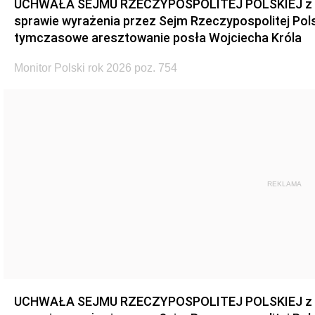
UCHWAŁA SEJMU RZECZYPOSPOLITEJ POLSKIEJ z dnia
sprawie wyrażenia przez Sejm Rzeczypospolitej Pols
tymczasowe aresztowanie posła Wojciecha Króla
Monitor Polski rok 2026 poz. 754
REKLAMA
UCHWAŁA SEJMU RZECZYPOSPOLITEJ POLSKIEJ z dnia