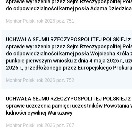
sprawie wyrażenia przez Sejm Rzeczypospolitej Pols
do odpowiedzialności karnej posła Adama Dziedzica
Monitor Polski rok 2026 poz. 751
UCHWAŁA SEJMU RZECZYPOSPOLITEJ POLSKIEJ z dnia
sprawie wyrażenia przez Sejm Rzeczypospolitej Pols
do odpowiedzialności karnej posła Wojciecha Króla 
punkcie pierwszym wniosku z dnia 4 maja 2026 r., u
2026 r., przedłożonego przez Europejskiego Prokur
Monitor Polski rok 2026 poz. 752
UCHWAŁA SEJMU RZECZYPOSPOLITEJ POLSKIEJ z dnia
sprawie uczczenia pamięci uczestników Powstania
ludności cywilnej Warszawy
Monitor Polski rok 2026 poz. 767