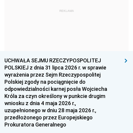
1969
1968
1967
REKLAMA
1966
1965
1964
1963
1962
1961
1960
1959
1958
1957
1956
1955
UCHWAŁA SEJMU RZECZYPOSPOLITEJ
1954
1953
1952
POLSKIEJ z dnia 31 lipca 2026 r. w sprawie
1951
1950
1949
wyrażenia przez Sejm Rzeczypospolitej
Polskiej zgody na pociągnięcie do
1948
1947
1946
odpowiedzialności karnej posła Wojciecha
1939
1938
1937
Króla za czyn określony w punkcie drugim
wniosku z dnia 4 maja 2026 r.,
1936
1930
uzupełnionego w dniu 28 maja 2026 r.,
przedłożonego przez Europejskiego
Prokuratora Generalnego