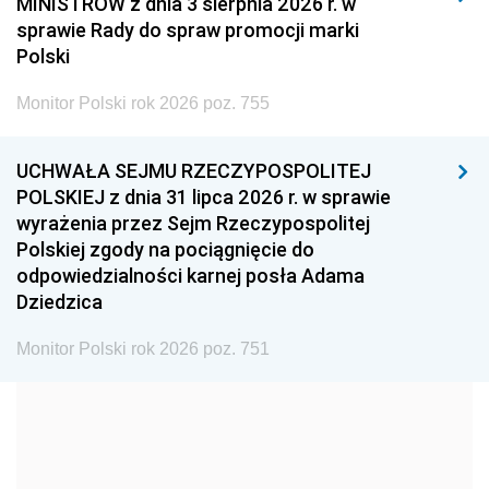
MINISTRÓW z dnia 3 sierpnia 2026 r. w
2008
2007
2006
sprawie Rady do spraw promocji marki
2005
2004
2003
Polski
2002
2001
2000
Monitor Polski rok 2026 poz. 755
1999
1998
1997
UCHWAŁA SEJMU RZECZYPOSPOLITEJ
1996
1995
1994
POLSKIEJ z dnia 31 lipca 2026 r. w sprawie
1993
1992
1991
wyrażenia przez Sejm Rzeczypospolitej
Polskiej zgody na pociągnięcie do
1990
1989
1988
odpowiedzialności karnej posła Adama
1987
1986
1985
Dziedzica
1984
1983
1982
Monitor Polski rok 2026 poz. 751
1981
1980
1979
1978
1977
1976
1975
1974
1973
1972
1971
1970