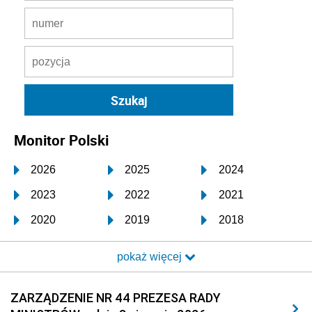
Monitor Polski
2026
2025
2024
2023
2022
2021
2020
2019
2018
2017
2016
2015
pokaż więcej
2014
2013
2012
2011
2010
2009
ZARZĄDZENIE NR 44 PREZESA RADY