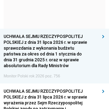
1957
1956
1955
1954
1953
1952
1951
1950
1949
1948
1947
1946
UCHWAŁA SEJMU RZECZYPOSPOLITEJ
1939
1938
1937
POLSKIEJ z dnia 31 lipca 2026 r. w sprawie
sprawozdania z wykonania budżetu
1936
1930
państwa za okres od dnia 1 stycznia do
dnia 31 grudnia 2025 r. oraz w sprawie
absolutorium dla Rady Ministrów
Monitor Polski rok 2026 poz. 756
UCHWAŁA SEJMU RZECZYPOSPOLITEJ
POLSKIEJ z dnia 31 lipca 2026 r. w sprawie
wyrażenia przez Sejm Rzeczypospolitej
Polskiej zgody na zatrzymanie i