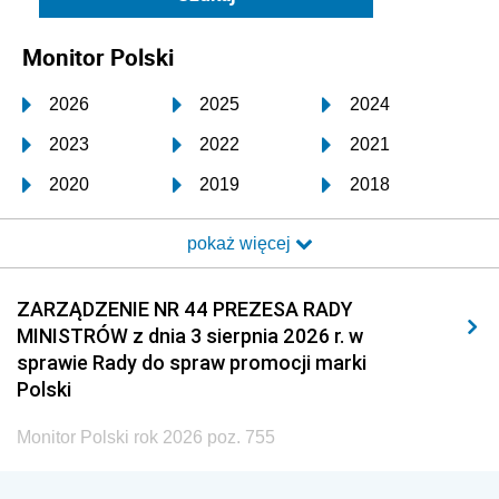
Monitor Polski
2026
2025
2024
2023
2022
2021
2020
2019
2018
2017
2016
2015
pokaż więcej
2014
2013
2012
2011
2010
2009
ZARZĄDZENIE NR 44 PREZESA RADY
MINISTRÓW z dnia 3 sierpnia 2026 r. w
2008
2007
2006
sprawie Rady do spraw promocji marki
2005
2004
2003
Polski
2002
2001
2000
Monitor Polski rok 2026 poz. 755
1999
1998
1997