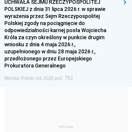
UCHWAŁA SEJMU RZECZYPOSPOLITEJ
1996
1995
1994
POLSKIEJ z dnia 31 lipca 2026 r. w sprawie
1993
1992
1991
wyrażenia przez Sejm Rzeczypospolitej
Polskiej zgody na pociągnięcie do
1990
1989
1988
odpowiedzialności karnej posła Wojciecha
1987
1986
1985
Króla za czyn określony w punkcie drugim
wniosku z dnia 4 maja 2026 r.,
1984
1983
1982
uzupełnionego w dniu 28 maja 2026 r.,
1981
1980
1979
przedłożonego przez Europejskiego
Prokuratora Generalnego
1978
1977
1976
1975
1974
1973
Monitor Polski rok 2026 poz. 753
1972
1971
1970
1969
1968
1967
1966
1965
1964
1963
1962
1961
REKLAMA
1960
1959
1958