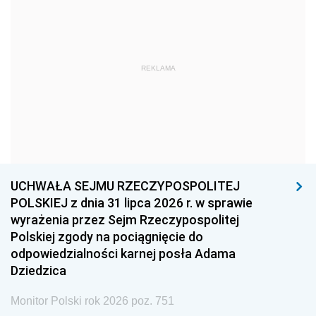
1975
1974
1973
1972
1971
1970
1969
1968
1967
REKLAMA
1966
1965
1964
1963
1962
1961
1960
1959
1958
1957
1956
1955
UCHWAŁA SEJMU RZECZYPOSPOLITEJ
1954
1953
1952
POLSKIEJ z dnia 31 lipca 2026 r. w sprawie
1951
1950
1949
wyrażenia przez Sejm Rzeczypospolitej
Polskiej zgody na pociągnięcie do
1948
1947
1946
odpowiedzialności karnej posła Adama
1939
1938
1937
Dziedzica
1936
1930
Monitor Polski rok 2026 poz. 751