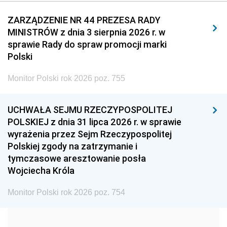
2011
2010
2009
ZARZĄDZENIE NR 44 PREZESA RADY
MINISTRÓW z dnia 3 sierpnia 2026 r. w
2008
2007
2006
sprawie Rady do spraw promocji marki
2005
2004
2003
Polski
2002
2001
2000
Monitor Polski rok 2026 poz. 755
1999
1998
1997
UCHWAŁA SEJMU RZECZYPOSPOLITEJ
1996
1995
1994
POLSKIEJ z dnia 31 lipca 2026 r. w sprawie
1993
1992
1991
wyrażenia przez Sejm Rzeczypospolitej
Polskiej zgody na zatrzymanie i
1990
1989
1988
tymczasowe aresztowanie posła
1987
1986
1985
Wojciecha Króla
1984
1983
1982
Monitor Polski rok 2026 poz. 754
1981
1980
1979
1978
1977
1976