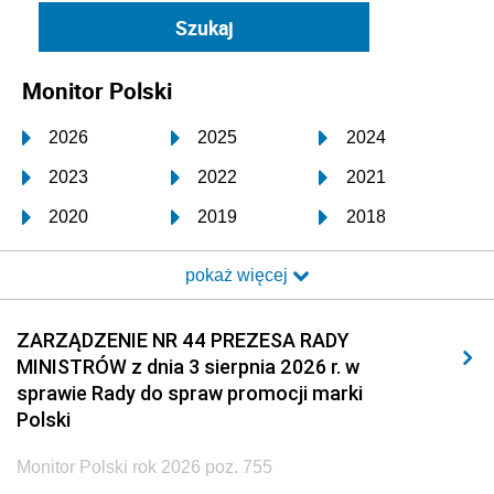
Monitor Polski
2026
2025
2024
2023
2022
2021
2020
2019
2018
2017
2016
2015
pokaż więcej
2014
2013
2012
2011
2010
2009
ZARZĄDZENIE NR 44 PREZESA RADY
MINISTRÓW z dnia 3 sierpnia 2026 r. w
2008
2007
2006
sprawie Rady do spraw promocji marki
2005
2004
2003
Polski
2002
2001
2000
Monitor Polski rok 2026 poz. 755