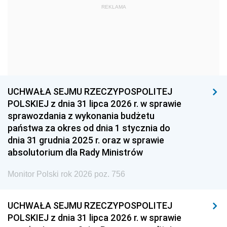
REKLAMA
1960
1959
1958
1957
1956
1955
1954
1953
1952
1951
1950
1949
1948
1947
1946
UCHWAŁA SEJMU RZECZYPOSPOLITEJ
1939
1938
1937
POLSKIEJ z dnia 31 lipca 2026 r. w sprawie
sprawozdania z wykonania budżetu
1936
1930
państwa za okres od dnia 1 stycznia do
dnia 31 grudnia 2025 r. oraz w sprawie
absolutorium dla Rady Ministrów
Monitor Polski rok 2026 poz. 756
UCHWAŁA SEJMU RZECZYPOSPOLITEJ
POLSKIEJ z dnia 31 lipca 2026 r. w sprawie