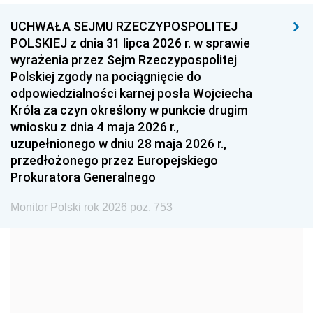
1999
1998
1997
UCHWAŁA SEJMU RZECZYPOSPOLITEJ
1996
1995
1994
POLSKIEJ z dnia 31 lipca 2026 r. w sprawie
1993
1992
1991
wyrażenia przez Sejm Rzeczypospolitej
Polskiej zgody na pociągnięcie do
1990
1989
1988
odpowiedzialności karnej posła Wojciecha
1987
1986
1985
Króla za czyn określony w punkcie drugim
wniosku z dnia 4 maja 2026 r.,
1984
1983
1982
uzupełnionego w dniu 28 maja 2026 r.,
1981
1980
1979
przedłożonego przez Europejskiego
Prokuratora Generalnego
1978
1977
1976
1975
1974
1973
Monitor Polski rok 2026 poz. 753
1972
1971
1970
1969
1968
1967
1966
1965
1964
1963
1962
1961