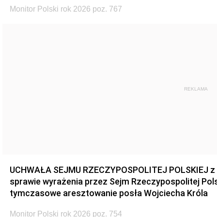
Monitor Polski rok 2026 poz. 767
REKLAMA
UCHWAŁA SEJMU RZECZYPOSPOLITEJ POLSKIEJ z dnia
sprawie wyrażenia przez Sejm Rzeczypospolitej Pols
tymczasowe aresztowanie posła Wojciecha Króla
Monitor Polski rok 2026 poz. 754