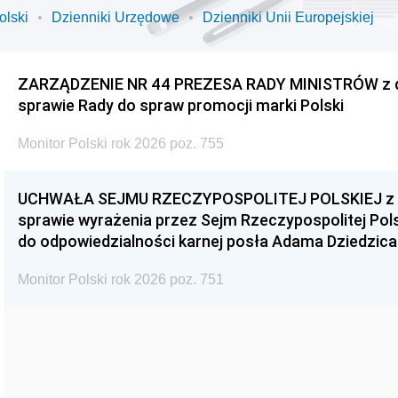
olski
Dzienniki Urzędowe
Dzienniki Unii Europejskiej
ZARZĄDZENIE NR 44 PREZESA RADY MINISTRÓW z dnia
sprawie Rady do spraw promocji marki Polski
Monitor Polski rok 2026 poz. 755
UCHWAŁA SEJMU RZECZYPOSPOLITEJ POLSKIEJ z dnia
sprawie wyrażenia przez Sejm Rzeczypospolitej Pols
do odpowiedzialności karnej posła Adama Dziedzica
Monitor Polski rok 2026 poz. 751