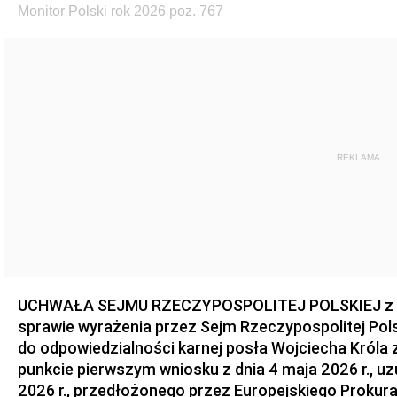
Monitor Polski rok 2026 poz. 767
REKLAMA
UCHWAŁA SEJMU RZECZYPOSPOLITEJ POLSKIEJ z dnia
sprawie wyrażenia przez Sejm Rzeczypospolitej Pols
do odpowiedzialności karnej posła Wojciecha Króla 
punkcie pierwszym wniosku z dnia 4 maja 2026 r., u
2026 r., przedłożonego przez Europejskiego Prokur