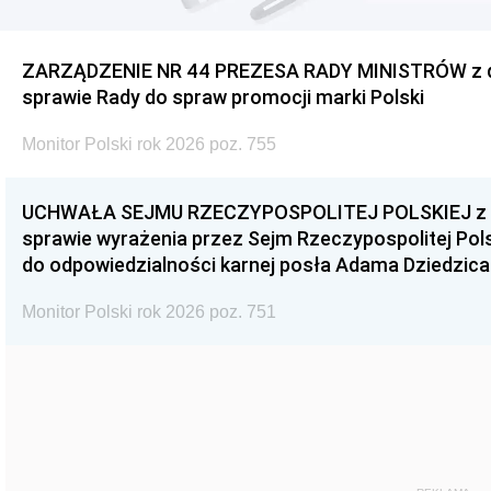
ZARZĄDZENIE NR 44 PREZESA RADY MINISTRÓW z dnia
sprawie Rady do spraw promocji marki Polski
Monitor Polski rok 2026 poz. 755
UCHWAŁA SEJMU RZECZYPOSPOLITEJ POLSKIEJ z dnia
sprawie wyrażenia przez Sejm Rzeczypospolitej Pols
do odpowiedzialności karnej posła Adama Dziedzica
Monitor Polski rok 2026 poz. 751