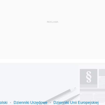
olski
Dzienniki Urzędowe
Dzienniki Unii Europejskiej