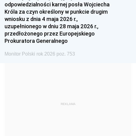
odpowiedzialności karnej posła Wojciecha
1987
1986
1985
Króla za czyn określony w punkcie drugim
wniosku z dnia 4 maja 2026 r.,
1984
1983
1982
uzupełnionego w dniu 28 maja 2026 r.,
1981
1980
1979
przedłożonego przez Europejskiego
Prokuratora Generalnego
1978
1977
1976
1975
1974
1973
Monitor Polski rok 2026 poz. 753
1972
1971
1970
1969
1968
1967
1966
1965
1964
1963
1962
1961
REKLAMA
1960
1959
1958
1957
1956
1955
1954
1953
1952