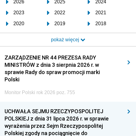
2026
2025
2024
2023
2022
2021
2020
2019
2018
2017
2016
2015
pokaż więcej
2014
2013
2012
2011
2010
2009
ZARZĄDZENIE NR 44 PREZESA RADY
MINISTRÓW z dnia 3 sierpnia 2026 r. w
2008
2007
2006
sprawie Rady do spraw promocji marki
2005
2004
2003
Polski
2002
2001
2000
Monitor Polski rok 2026 poz. 755
1999
1998
1997
UCHWAŁA SEJMU RZECZYPOSPOLITEJ
1996
1995
1994
POLSKIEJ z dnia 31 lipca 2026 r. w sprawie
1993
1992
1991
wyrażenia przez Sejm Rzeczypospolitej
Polskiej zgody na pociągnięcie do
1990
1989
1988