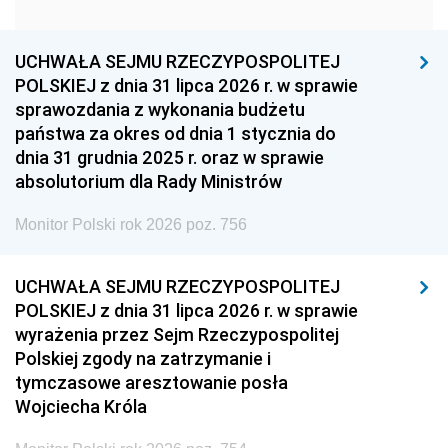
1951
1950
1949
1948
1947
1946
UCHWAŁA SEJMU RZECZYPOSPOLITEJ
1939
1938
1937
POLSKIEJ z dnia 31 lipca 2026 r. w sprawie
sprawozdania z wykonania budżetu
1936
1930
państwa za okres od dnia 1 stycznia do
dnia 31 grudnia 2025 r. oraz w sprawie
absolutorium dla Rady Ministrów
Monitor Polski rok 2026 poz. 756
UCHWAŁA SEJMU RZECZYPOSPOLITEJ
POLSKIEJ z dnia 31 lipca 2026 r. w sprawie
wyrażenia przez Sejm Rzeczypospolitej
Polskiej zgody na zatrzymanie i
tymczasowe aresztowanie posła
Wojciecha Króla