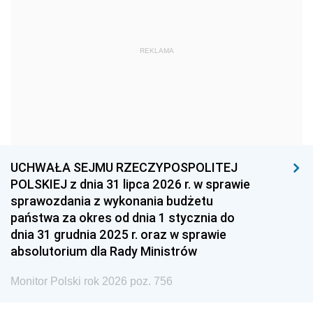
1966
1965
1964
1963
1962
1961
REKLAMA
1960
1959
1958
1957
1956
1955
1954
1953
1952
1951
1950
1949
1948
1947
1946
UCHWAŁA SEJMU RZECZYPOSPOLITEJ
1939
1938
1937
POLSKIEJ z dnia 31 lipca 2026 r. w sprawie
sprawozdania z wykonania budżetu
1936
1930
państwa za okres od dnia 1 stycznia do
dnia 31 grudnia 2025 r. oraz w sprawie
absolutorium dla Rady Ministrów
Monitor Polski rok 2026 poz. 756