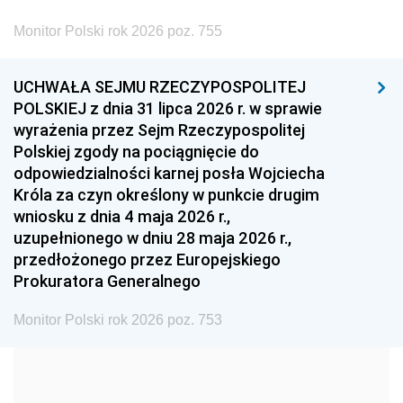
2002
2001
2000
Monitor Polski rok 2026 poz. 755
1999
1998
1997
UCHWAŁA SEJMU RZECZYPOSPOLITEJ
1996
1995
1994
POLSKIEJ z dnia 31 lipca 2026 r. w sprawie
1993
1992
1991
wyrażenia przez Sejm Rzeczypospolitej
Polskiej zgody na pociągnięcie do
1990
1989
1988
odpowiedzialności karnej posła Wojciecha
1987
1986
1985
Króla za czyn określony w punkcie drugim
wniosku z dnia 4 maja 2026 r.,
1984
1983
1982
uzupełnionego w dniu 28 maja 2026 r.,
1981
1980
1979
przedłożonego przez Europejskiego
Prokuratora Generalnego
1978
1977
1976
1975
1974
1973
Monitor Polski rok 2026 poz. 753
1972
1971
1970
1969
1968
1967