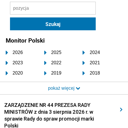
Monitor Polski
2026
2025
2024
2023
2022
2021
2020
2019
2018
2017
2016
2015
pokaż więcej
2014
2013
2012
2011
2010
2009
ZARZĄDZENIE NR 44 PREZESA RADY
MINISTRÓW z dnia 3 sierpnia 2026 r. w
2008
2007
2006
sprawie Rady do spraw promocji marki
2005
2004
2003
Polski