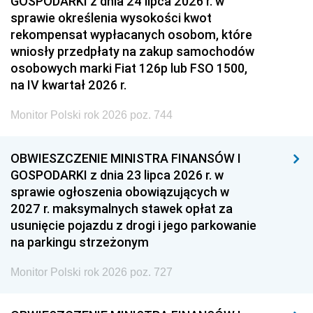
GOSPODARKI z dnia 24 lipca 2026 r. w
sprawie określenia wysokości kwot
rekompensat wypłacanych osobom, które
wniosły przedpłaty na zakup samochodów
osobowych marki Fiat 126p lub FSO 1500,
na IV kwartał 2026 r.
Monitor Polski rok 2026 poz. 744
OBWIESZCZENIE MINISTRA FINANSÓW I
GOSPODARKI z dnia 23 lipca 2026 r. w
sprawie ogłoszenia obowiązujących w
2027 r. maksymalnych stawek opłat za
usunięcie pojazdu z drogi i jego parkowanie
na parkingu strzeżonym
Monitor Polski rok 2026 poz. 727