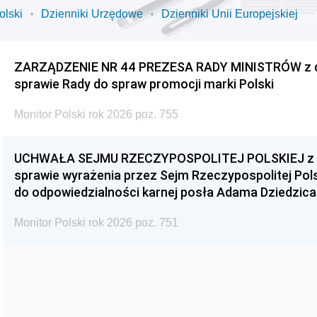
olski
Dzienniki Urzędowe
Dzienniki Unii Europejskiej
ZARZĄDZENIE NR 44 PREZESA RADY MINISTRÓW z dnia
sprawie Rady do spraw promocji marki Polski
Monitor Polski rok 2026 poz. 755
UCHWAŁA SEJMU RZECZYPOSPOLITEJ POLSKIEJ z dnia
sprawie wyrażenia przez Sejm Rzeczypospolitej Pols
do odpowiedzialności karnej posła Adama Dziedzica
Monitor Polski rok 2026 poz. 751