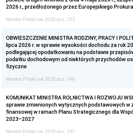
2026 r., przedłożonego przez Europejskiego Prokur
Monitor Polski rok 2026 poz. 753
OBWIESZCZENIE MINISTRA RODZINY, PRACY I POLIT
lipca 2026 r. w sprawie wysokości dochodu za rok 20
podlegającej opodatkowaniu na podstawie przepis
podatku dochodowym od niektórych przychodów os
fizyczne
Monitor Polski rok 2026 poz. 748
KOMUNIKAT MINISTRA ROLNICTWA I ROZWOJU WSI z d
sprawie zmienionych wytycznych podstawowych w 
finansowej w ramach Planu Strategicznego dla Wspóln
2023–2027
Monitor Polski rok 2026 poz. 747