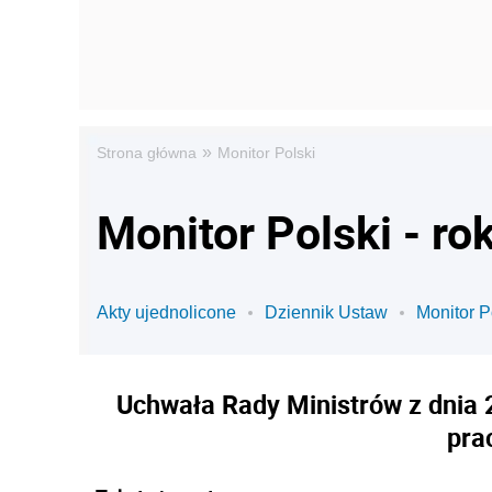
»
Strona główna
Monitor Polski
Monitor Polski - ro
Akty ujednolicone
Dziennik Ustaw
Monitor P
Uchwała Rady Ministrów z dnia 21
pra