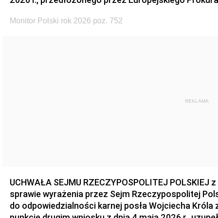
Monitor Polski rok 2026 poz. 752
REKLAMA
UCHWAŁA SEJMU RZECZYPOSPOLITEJ POLSKIEJ z dnia
sprawie wyrażenia przez Sejm Rzeczypospolitej Pols
do odpowiedzialności karnej posła Wojciecha Króla 
punkcie drugim wniosku z dnia 4 maja 2026 r., uzupe