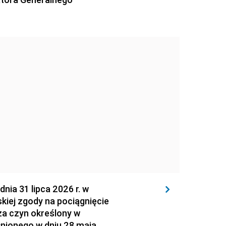
 31 lipca 2026 r. w
kiej zgody na pociągnięcie
za czyn określony w
łnionego w dniu 28 maja