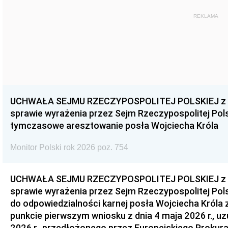
REKLAMA
UCHWAŁA SEJMU RZECZYPOSPOLITEJ POLSKIEJ z dnia
sprawie wyrażenia przez Sejm Rzeczypospolitej Pols
tymczasowe aresztowanie posła Wojciecha Króla
Monitor Polski rok 2026 poz. 754
UCHWAŁA SEJMU RZECZYPOSPOLITEJ POLSKIEJ z dnia
sprawie wyrażenia przez Sejm Rzeczypospolitej Pols
do odpowiedzialności karnej posła Wojciecha Króla 
punkcie pierwszym wniosku z dnia 4 maja 2026 r., u
2026 r., przedłożonego przez Europejskiego Prokur