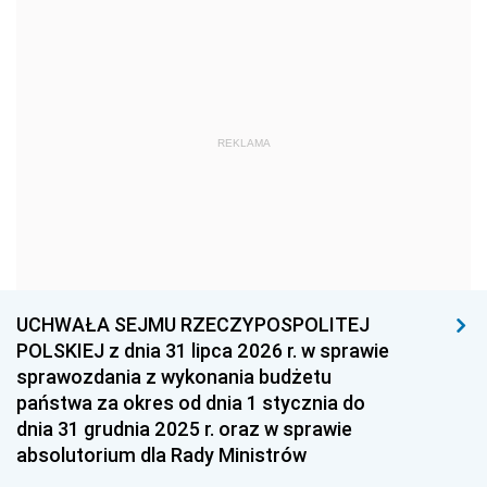
1969
1968
1967
1966
1965
1964
1963
1962
1961
REKLAMA
1960
1959
1958
1957
1956
1955
1954
1953
1952
1951
1950
1949
1948
1947
1946
UCHWAŁA SEJMU RZECZYPOSPOLITEJ
1939
1938
1937
POLSKIEJ z dnia 31 lipca 2026 r. w sprawie
sprawozdania z wykonania budżetu
1936
1930
państwa za okres od dnia 1 stycznia do
dnia 31 grudnia 2025 r. oraz w sprawie
absolutorium dla Rady Ministrów