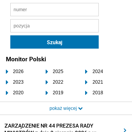
Monitor Polski
2026
2025
2024
2023
2022
2021
2020
2019
2018
2017
2016
2015
pokaż więcej
2014
2013
2012
2011
2010
2009
ZARZĄDZENIE NR 44 PREZESA RADY