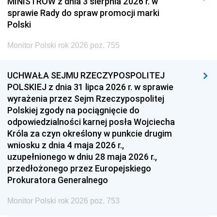
MINISTRÓW z dnia 3 sierpnia 2026 r. w
2008
2007
2006
sprawie Rady do spraw promocji marki
2005
2004
2003
Polski
2002
2001
2000
Monitor Polski rok 2026 poz. 755
1999
1998
1997
UCHWAŁA SEJMU RZECZYPOSPOLITEJ
1996
1995
1994
POLSKIEJ z dnia 31 lipca 2026 r. w sprawie
1993
1992
1991
wyrażenia przez Sejm Rzeczypospolitej
Polskiej zgody na pociągnięcie do
1990
1989
1988
odpowiedzialności karnej posła Wojciecha
1987
1986
1985
Króla za czyn określony w punkcie drugim
wniosku z dnia 4 maja 2026 r.,
1984
1983
1982
uzupełnionego w dniu 28 maja 2026 r.,
1981
1980
1979
przedłożonego przez Europejskiego
Prokuratora Generalnego
1978
1977
1976
1975
1974
1973
Monitor Polski rok 2026 poz. 753
1972
1971
1970