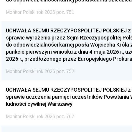
Monitor Polski rok 2026 poz. 751
UCHWAŁA SEJMU RZECZYPOSPOLITEJ POLSKIEJ z dnia
sprawie wyrażenia przez Sejm Rzeczypospolitej Pols
do odpowiedzialności karnej posła Wojciecha Króla 
punkcie pierwszym wniosku z dnia 4 maja 2026 r., u
2026 r., przedłożonego przez Europejskiego Prokur
Monitor Polski rok 2026 poz. 752
UCHWAŁA SEJMU RZECZYPOSPOLITEJ POLSKIEJ z dnia
sprawie uczczenia pamięci uczestników Powstania
ludności cywilnej Warszawy
Monitor Polski rok 2026 poz. 767