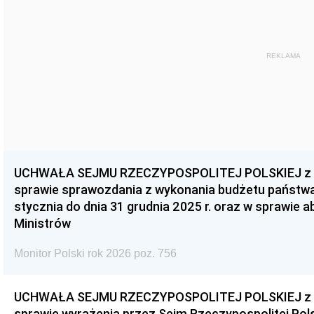
REKLAMA
UCHWAŁA SEJMU RZECZYPOSPOLITEJ POLSKIEJ z dnia
sprawie sprawozdania z wykonania budżetu państwa 
stycznia do dnia 31 grudnia 2025 r. oraz w sprawie 
Ministrów
Monitor Polski rok 2026 poz. 756
UCHWAŁA SEJMU RZECZYPOSPOLITEJ POLSKIEJ z dnia
sprawie wyrażenia przez Sejm Rzeczypospolitej Pols