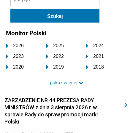
Monitor Polski
2026
2025
2024
2023
2022
2021
2020
2019
2018
2017
2016
2015
pokaż więcej
2014
2013
2012
2011
2010
2009
ZARZĄDZENIE NR 44 PREZESA RADY
MINISTRÓW z dnia 3 sierpnia 2026 r. w
2008
2007
2006
sprawie Rady do spraw promocji marki
2005
2004
2003
Polski
2002
2001
2000