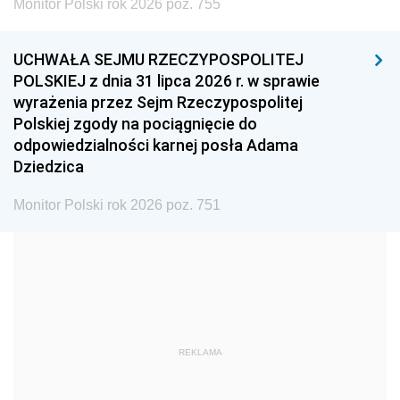
Monitor Polski rok 2026 poz. 755
1999
1998
1997
UCHWAŁA SEJMU RZECZYPOSPOLITEJ
1996
1995
1994
POLSKIEJ z dnia 31 lipca 2026 r. w sprawie
1993
1992
1991
wyrażenia przez Sejm Rzeczypospolitej
Polskiej zgody na pociągnięcie do
1990
1989
1988
odpowiedzialności karnej posła Adama
1987
1986
1985
Dziedzica
1984
1983
1982
Monitor Polski rok 2026 poz. 751
1981
1980
1979
1978
1977
1976
1975
1974
1973
1972
1971
1970
1969
1968
1967
REKLAMA
1966
1965
1964