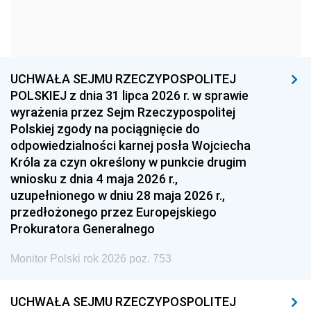
1963
1962
1961
1960
1959
1958
1957
1956
1955
UCHWAŁA SEJMU RZECZYPOSPOLITEJ
1954
1953
1952
POLSKIEJ z dnia 31 lipca 2026 r. w sprawie
1951
1950
1949
wyrażenia przez Sejm Rzeczypospolitej
Polskiej zgody na pociągnięcie do
1948
1947
1946
odpowiedzialności karnej posła Wojciecha
1939
1938
1937
Króla za czyn określony w punkcie drugim
wniosku z dnia 4 maja 2026 r.,
1936
1930
uzupełnionego w dniu 28 maja 2026 r.,
przedłożonego przez Europejskiego
Prokuratora Generalnego
Monitor Polski rok 2026 poz. 753
UCHWAŁA SEJMU RZECZYPOSPOLITEJ