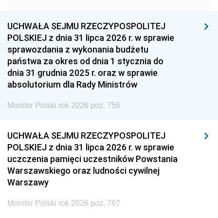
1957
1956
1955
UCHWAŁA SEJMU RZECZYPOSPOLITEJ
1954
1953
1952
POLSKIEJ z dnia 31 lipca 2026 r. w sprawie
1951
1950
1949
sprawozdania z wykonania budżetu
państwa za okres od dnia 1 stycznia do
1948
1947
1946
dnia 31 grudnia 2025 r. oraz w sprawie
1939
1938
1937
absolutorium dla Rady Ministrów
1936
1930
Monitor Polski rok 2026 poz. 756
UCHWAŁA SEJMU RZECZYPOSPOLITEJ
POLSKIEJ z dnia 31 lipca 2026 r. w sprawie
uczczenia pamięci uczestników Powstania
Warszawskiego oraz ludności cywilnej
Warszawy
Monitor Polski rok 2026 poz. 767