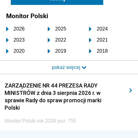
Monitor Polski
2026
2025
2024
2023
2022
2021
2020
2019
2018
2017
2016
2015
pokaż więcej
2014
2013
2012
2011
2010
2009
ZARZĄDZENIE NR 44 PREZESA RADY
MINISTRÓW z dnia 3 sierpnia 2026 r. w
2008
2007
2006
sprawie Rady do spraw promocji marki
2005
2004
2003
Polski
2002
2001
2000
Monitor Polski rok 2026 poz. 755
1999
1998
1997