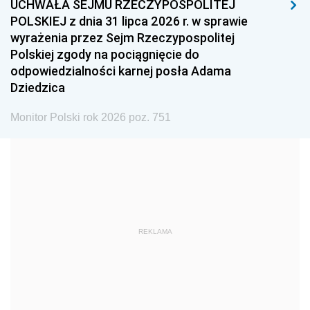
UCHWAŁA SEJMU RZECZYPOSPOLITEJ
1996
1995
1994
POLSKIEJ z dnia 31 lipca 2026 r. w sprawie
1993
1992
1991
wyrażenia przez Sejm Rzeczypospolitej
Polskiej zgody na pociągnięcie do
1990
1989
1988
odpowiedzialności karnej posła Adama
1987
1986
1985
Dziedzica
1984
1983
1982
Monitor Polski rok 2026 poz. 751
1981
1980
1979
1978
1977
1976
1975
1974
1973
1972
1971
1970
1969
1968
1967
REKLAMA
1966
1965
1964
1963
1962
1961
1960
1959
1958