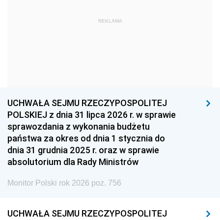
1963
1962
1961
REKLAMA
1960
1959
1958
1957
1956
1955
1954
1953
1952
1951
1950
1949
1948
1947
1946
UCHWAŁA SEJMU RZECZYPOSPOLITEJ
1939
1938
1937
POLSKIEJ z dnia 31 lipca 2026 r. w sprawie
sprawozdania z wykonania budżetu
1936
1930
państwa za okres od dnia 1 stycznia do
dnia 31 grudnia 2025 r. oraz w sprawie
absolutorium dla Rady Ministrów
Monitor Polski rok 2026 poz. 756
UCHWAŁA SEJMU RZECZYPOSPOLITEJ