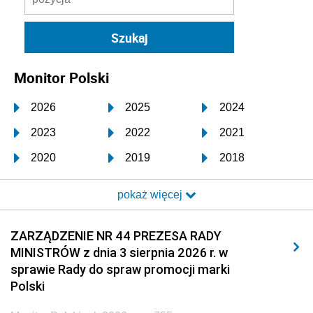
Monitor Polski
2026
2025
2024
2023
2022
2021
2020
2019
2018
2017
2016
2015
pokaż więcej
2014
2013
2012
2011
2010
2009
ZARZĄDZENIE NR 44 PREZESA RADY
MINISTRÓW z dnia 3 sierpnia 2026 r. w
2008
2007
2006
sprawie Rady do spraw promocji marki
2005
2004
2003
Polski
2002
2001
2000