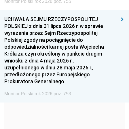
Monitor Polski rok 2026 poz. 755
1999
1998
1997
UCHWAŁA SEJMU RZECZYPOSPOLITEJ
1996
1995
1994
POLSKIEJ z dnia 31 lipca 2026 r. w sprawie
1993
1992
1991
wyrażenia przez Sejm Rzeczypospolitej
Polskiej zgody na pociągnięcie do
1990
1989
1988
odpowiedzialności karnej posła Wojciecha
1987
1986
1985
Króla za czyn określony w punkcie drugim
wniosku z dnia 4 maja 2026 r.,
1984
1983
1982
uzupełnionego w dniu 28 maja 2026 r.,
1981
1980
1979
przedłożonego przez Europejskiego
Prokuratora Generalnego
1978
1977
1976
1975
1974
1973
Monitor Polski rok 2026 poz. 753
1972
1971
1970
1969
1968
1967
1966
1965
1964