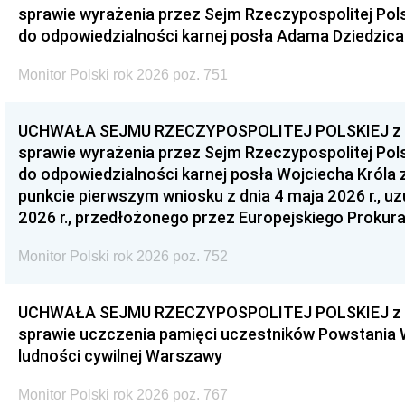
sprawie wyrażenia przez Sejm Rzeczypospolitej Pols
do odpowiedzialności karnej posła Adama Dziedzica
Monitor Polski rok 2026 poz. 751
UCHWAŁA SEJMU RZECZYPOSPOLITEJ POLSKIEJ z dnia
sprawie wyrażenia przez Sejm Rzeczypospolitej Pols
do odpowiedzialności karnej posła Wojciecha Króla 
punkcie pierwszym wniosku z dnia 4 maja 2026 r., u
2026 r., przedłożonego przez Europejskiego Prokur
Monitor Polski rok 2026 poz. 752
UCHWAŁA SEJMU RZECZYPOSPOLITEJ POLSKIEJ z dnia
sprawie uczczenia pamięci uczestników Powstania
ludności cywilnej Warszawy
Monitor Polski rok 2026 poz. 767