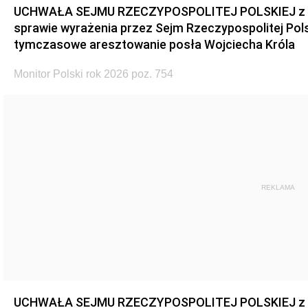
UCHWAŁA SEJMU RZECZYPOSPOLITEJ POLSKIEJ z dnia
sprawie wyrażenia przez Sejm Rzeczypospolitej Pols
tymczasowe aresztowanie posła Wojciecha Króla
Monitor Polski rok 2026 poz. 754
REKLAMA
UCHWAŁA SEJMU RZECZYPOSPOLITEJ POLSKIEJ z dnia