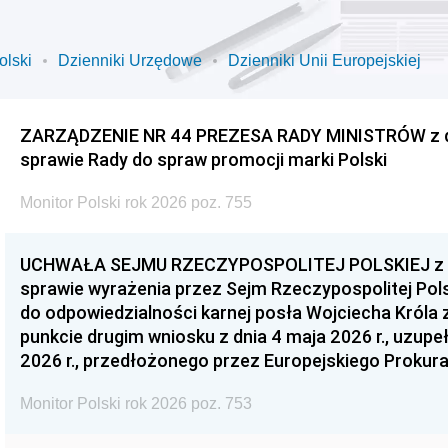
olski
Dzienniki Urzędowe
Dzienniki Unii Europejskiej
ZARZĄDZENIE NR 44 PREZESA RADY MINISTRÓW z dnia
sprawie Rady do spraw promocji marki Polski
Monitor Polski rok 2026 poz. 755
UCHWAŁA SEJMU RZECZYPOSPOLITEJ POLSKIEJ z dnia
sprawie wyrażenia przez Sejm Rzeczypospolitej Pols
do odpowiedzialności karnej posła Wojciecha Króla 
punkcie drugim wniosku z dnia 4 maja 2026 r., uzupe
2026 r., przedłożonego przez Europejskiego Prokur
Monitor Polski rok 2026 poz. 753