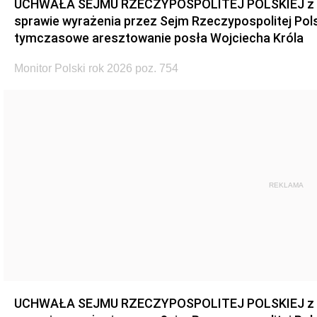
UCHWAŁA SEJMU RZECZYPOSPOLITEJ POLSKIEJ z dnia
sprawie wyrażenia przez Sejm Rzeczypospolitej Pols
tymczasowe aresztowanie posła Wojciecha Króla
Monitor Polski rok 2026 poz. 754
REKLAMA
UCHWAŁA SEJMU RZECZYPOSPOLITEJ POLSKIEJ z dnia