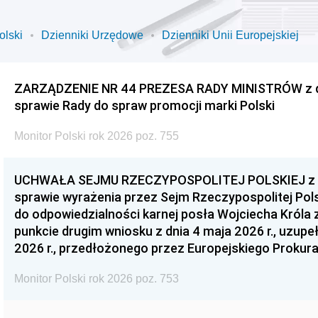
olski
Dzienniki Urzędowe
Dzienniki Unii Europejskiej
ZARZĄDZENIE NR 44 PREZESA RADY MINISTRÓW z dnia
sprawie Rady do spraw promocji marki Polski
Monitor Polski rok 2026 poz. 755
UCHWAŁA SEJMU RZECZYPOSPOLITEJ POLSKIEJ z dnia
sprawie wyrażenia przez Sejm Rzeczypospolitej Pols
do odpowiedzialności karnej posła Wojciecha Króla 
punkcie drugim wniosku z dnia 4 maja 2026 r., uzupe
2026 r., przedłożonego przez Europejskiego Prokur
Monitor Polski rok 2026 poz. 753