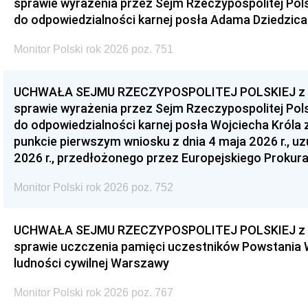
sprawie wyrażenia przez Sejm Rzeczypospolitej Pols
do odpowiedzialności karnej posła Adama Dziedzica
Monitor Polski rok 2026 poz. 751
UCHWAŁA SEJMU RZECZYPOSPOLITEJ POLSKIEJ z dnia
sprawie wyrażenia przez Sejm Rzeczypospolitej Pols
do odpowiedzialności karnej posła Wojciecha Króla 
punkcie pierwszym wniosku z dnia 4 maja 2026 r., u
2026 r., przedłożonego przez Europejskiego Prokur
Monitor Polski rok 2026 poz. 752
UCHWAŁA SEJMU RZECZYPOSPOLITEJ POLSKIEJ z dnia
sprawie uczczenia pamięci uczestników Powstania
ludności cywilnej Warszawy
Monitor Polski rok 2026 poz. 767