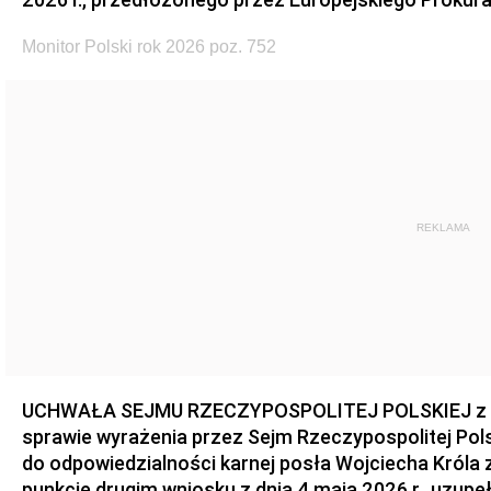
Monitor Polski rok 2026 poz. 752
REKLAMA
UCHWAŁA SEJMU RZECZYPOSPOLITEJ POLSKIEJ z dnia
sprawie wyrażenia przez Sejm Rzeczypospolitej Pols
do odpowiedzialności karnej posła Wojciecha Króla 
punkcie drugim wniosku z dnia 4 maja 2026 r., uzupe