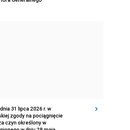
 31 lipca 2026 r. w
kiej zgody na pociągnięcie
za czyn określony w
łnionego w dniu 28 maja