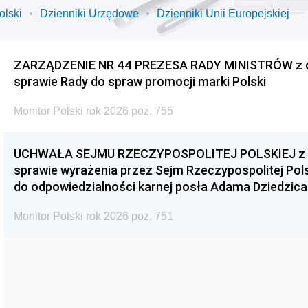
olski
Dzienniki Urzędowe
Dzienniki Unii Europejskiej
ZARZĄDZENIE NR 44 PREZESA RADY MINISTRÓW z dnia
sprawie Rady do spraw promocji marki Polski
Monitor Polski rok 2026 poz. 755
UCHWAŁA SEJMU RZECZYPOSPOLITEJ POLSKIEJ z dnia
sprawie wyrażenia przez Sejm Rzeczypospolitej Pols
do odpowiedzialności karnej posła Adama Dziedzica
Monitor Polski rok 2026 poz. 751