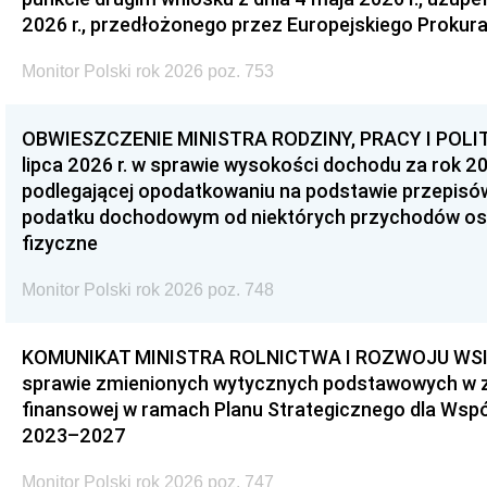
2026 r., przedłożonego przez Europejskiego Prokur
Monitor Polski rok 2026 poz. 753
OBWIESZCZENIE MINISTRA RODZINY, PRACY I POLIT
lipca 2026 r. w sprawie wysokości dochodu za rok 20
podlegającej opodatkowaniu na podstawie przepis
podatku dochodowym od niektórych przychodów os
fizyczne
Monitor Polski rok 2026 poz. 748
KOMUNIKAT MINISTRA ROLNICTWA I ROZWOJU WSI z d
sprawie zmienionych wytycznych podstawowych w 
finansowej w ramach Planu Strategicznego dla Wspóln
2023–2027
Monitor Polski rok 2026 poz. 747