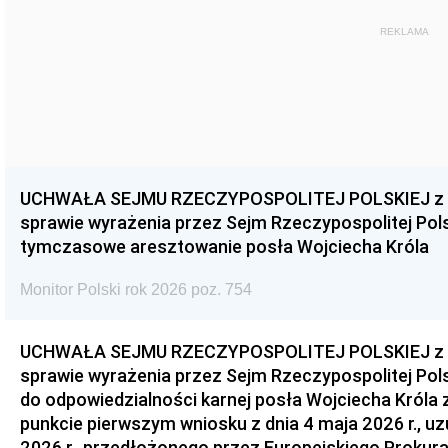
REKLAMA
UCHWAŁA SEJMU RZECZYPOSPOLITEJ POLSKIEJ z dnia
sprawie wyrażenia przez Sejm Rzeczypospolitej Pols
tymczasowe aresztowanie posła Wojciecha Króla
Monitor Polski rok 2026 poz. 754
UCHWAŁA SEJMU RZECZYPOSPOLITEJ POLSKIEJ z dnia
sprawie wyrażenia przez Sejm Rzeczypospolitej Pols
do odpowiedzialności karnej posła Wojciecha Króla 
punkcie pierwszym wniosku z dnia 4 maja 2026 r., u
2026 r., przedłożonego przez Europejskiego Prokur