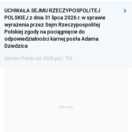
UCHWAŁA SEJMU RZECZYPOSPOLITEJ
1996
1995
1994
POLSKIEJ z dnia 31 lipca 2026 r. w sprawie
1993
1992
1991
wyrażenia przez Sejm Rzeczypospolitej
Polskiej zgody na pociągnięcie do
1990
1989
1988
odpowiedzialności karnej posła Adama
1987
1986
1985
Dziedzica
1984
1983
1982
Monitor Polski rok 2026 poz. 751
1981
1980
1979
1978
1977
1976
1975
1974
1973
1972
1971
1970
1969
1968
1967
REKLAMA
1966
1965
1964
1963
1962
1961