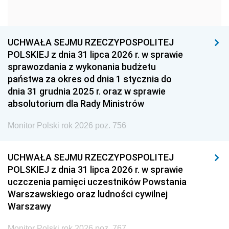
1960
1959
1958
1957
1956
1955
UCHWAŁA SEJMU RZECZYPOSPOLITEJ
1954
1953
1952
POLSKIEJ z dnia 31 lipca 2026 r. w sprawie
1951
1950
1949
sprawozdania z wykonania budżetu
państwa za okres od dnia 1 stycznia do
1948
1947
1946
dnia 31 grudnia 2025 r. oraz w sprawie
1939
1938
1937
absolutorium dla Rady Ministrów
1936
1930
Monitor Polski rok 2026 poz. 756
UCHWAŁA SEJMU RZECZYPOSPOLITEJ
POLSKIEJ z dnia 31 lipca 2026 r. w sprawie
uczczenia pamięci uczestników Powstania
Warszawskiego oraz ludności cywilnej
Warszawy
Monitor Polski rok 2026 poz. 767