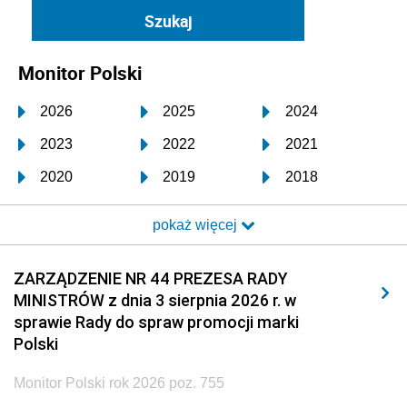
Monitor Polski
2026
2025
2024
2023
2022
2021
2020
2019
2018
2017
2016
2015
pokaż więcej
2014
2013
2012
2011
2010
2009
ZARZĄDZENIE NR 44 PREZESA RADY
MINISTRÓW z dnia 3 sierpnia 2026 r. w
2008
2007
2006
sprawie Rady do spraw promocji marki
2005
2004
2003
Polski
2002
2001
2000
Monitor Polski rok 2026 poz. 755
1999
1998
1997