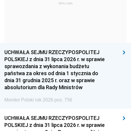
REKLAMA
1960
1959
1958
1957
1956
1955
1954
1953
1952
1951
1950
1949
1948
1947
1946
UCHWAŁA SEJMU RZECZYPOSPOLITEJ
1939
1938
1937
POLSKIEJ z dnia 31 lipca 2026 r. w sprawie
sprawozdania z wykonania budżetu
1936
1930
państwa za okres od dnia 1 stycznia do
dnia 31 grudnia 2025 r. oraz w sprawie
absolutorium dla Rady Ministrów
Monitor Polski rok 2026 poz. 756
UCHWAŁA SEJMU RZECZYPOSPOLITEJ
POLSKIEJ z dnia 31 lipca 2026 r. w sprawie