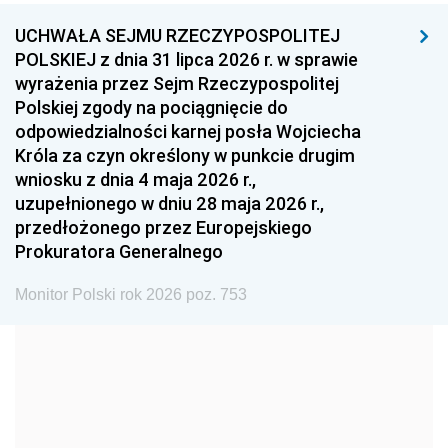
UCHWAŁA SEJMU RZECZYPOSPOLITEJ
1996
1995
1994
POLSKIEJ z dnia 31 lipca 2026 r. w sprawie
1993
1992
1991
wyrażenia przez Sejm Rzeczypospolitej
Polskiej zgody na pociągnięcie do
1990
1989
1988
odpowiedzialności karnej posła Wojciecha
1987
1986
1985
Króla za czyn określony w punkcie drugim
wniosku z dnia 4 maja 2026 r.,
1984
1983
1982
uzupełnionego w dniu 28 maja 2026 r.,
1981
1980
1979
przedłożonego przez Europejskiego
Prokuratora Generalnego
1978
1977
1976
1975
1974
1973
Monitor Polski rok 2026 poz. 753
1972
1971
1970
1969
1968
1967
1966
1965
1964
1963
1962
1961