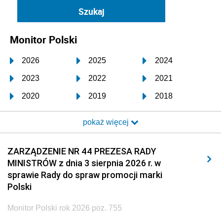
Monitor Polski
2026
2025
2024
2023
2022
2021
2020
2019
2018
2017
2016
2015
pokaż więcej
2014
2013
2012
2011
2010
2009
ZARZĄDZENIE NR 44 PREZESA RADY
MINISTRÓW z dnia 3 sierpnia 2026 r. w
2008
2007
2006
sprawie Rady do spraw promocji marki
2005
2004
2003
Polski
2002
2001
2000
Monitor Polski rok 2026 poz. 755
1999
1998
1997