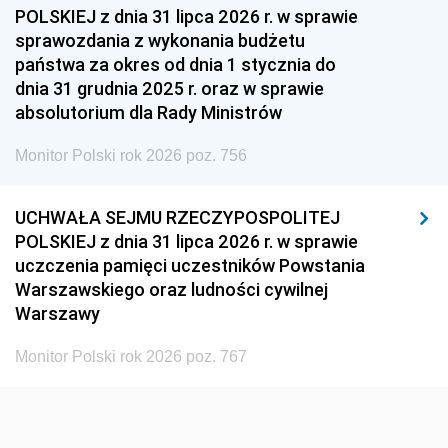
1954
1953
1952
POLSKIEJ z dnia 31 lipca 2026 r. w sprawie
1951
1950
1949
sprawozdania z wykonania budżetu
państwa za okres od dnia 1 stycznia do
1948
1947
1946
dnia 31 grudnia 2025 r. oraz w sprawie
1939
1938
1937
absolutorium dla Rady Ministrów
1936
1930
Monitor Polski rok 2026 poz. 756
UCHWAŁA SEJMU RZECZYPOSPOLITEJ
POLSKIEJ z dnia 31 lipca 2026 r. w sprawie
uczczenia pamięci uczestników Powstania
Warszawskiego oraz ludności cywilnej
Warszawy
Monitor Polski rok 2026 poz. 767