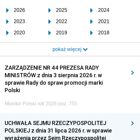
2026
2025
2024
2023
2022
2021
2020
2019
2018
2017
2016
2015
pokaż więcej
2014
2013
2012
2011
2010
2009
ZARZĄDZENIE NR 44 PREZESA RADY
MINISTRÓW z dnia 3 sierpnia 2026 r. w
2008
2007
2006
sprawie Rady do spraw promocji marki
2005
2004
2003
Polski
2002
2001
2000
Monitor Polski rok 2026 poz. 755
1999
1998
1997
UCHWAŁA SEJMU RZECZYPOSPOLITEJ
1996
1995
1994
POLSKIEJ z dnia 31 lipca 2026 r. w sprawie
1993
1992
1991
wyrażenia przez Sejm Rzeczypospolitej