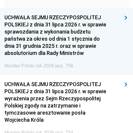
1951
1950
1949
1948
1947
1946
UCHWAŁA SEJMU RZECZYPOSPOLITEJ
1939
1938
1937
POLSKIEJ z dnia 31 lipca 2026 r. w sprawie
sprawozdania z wykonania budżetu
1936
1930
państwa za okres od dnia 1 stycznia do
dnia 31 grudnia 2025 r. oraz w sprawie
absolutorium dla Rady Ministrów
Monitor Polski rok 2026 poz. 756
UCHWAŁA SEJMU RZECZYPOSPOLITEJ
POLSKIEJ z dnia 31 lipca 2026 r. w sprawie
wyrażenia przez Sejm Rzeczypospolitej
Polskiej zgody na zatrzymanie i
tymczasowe aresztowanie posła
Wojciecha Króla
Monitor Polski rok 2026 poz. 754