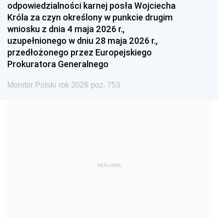
odpowiedzialności karnej posła Wojciecha
1987
1986
1985
Króla za czyn określony w punkcie drugim
wniosku z dnia 4 maja 2026 r.,
1984
1983
1982
uzupełnionego w dniu 28 maja 2026 r.,
1981
1980
1979
przedłożonego przez Europejskiego
Prokuratora Generalnego
1978
1977
1976
1975
1974
1973
Monitor Polski rok 2026 poz. 753
1972
1971
1970
1969
1968
1967
1966
1965
1964
1963
1962
1961
REKLAMA
1960
1959
1958
1957
1956
1955
1954
1953
1952