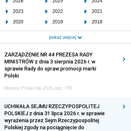
2026
2025
2024
2023
2022
2021
2020
2019
2018
2017
2016
2015
pokaż więcej
2014
2013
2012
2011
2010
2009
ZARZĄDZENIE NR 44 PREZESA RADY
MINISTRÓW z dnia 3 sierpnia 2026 r. w
2008
2007
2006
sprawie Rady do spraw promocji marki
2005
2004
2003
Polski
2002
2001
2000
Monitor Polski rok 2026 poz. 755
1999
1998
1997
UCHWAŁA SEJMU RZECZYPOSPOLITEJ
1996
1995
1994
POLSKIEJ z dnia 31 lipca 2026 r. w sprawie
1993
1992
1991
wyrażenia przez Sejm Rzeczypospolitej
Polskiej zgody na pociągnięcie do
1990
1989
1988