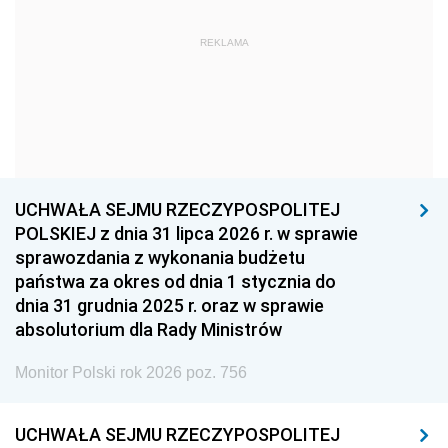
1963
1962
1961
REKLAMA
1960
1959
1958
1957
1956
1955
1954
1953
1952
1951
1950
1949
1948
1947
1946
UCHWAŁA SEJMU RZECZYPOSPOLITEJ
1939
1938
1937
POLSKIEJ z dnia 31 lipca 2026 r. w sprawie
sprawozdania z wykonania budżetu
1936
1930
państwa za okres od dnia 1 stycznia do
dnia 31 grudnia 2025 r. oraz w sprawie
absolutorium dla Rady Ministrów
Monitor Polski rok 2026 poz. 756
UCHWAŁA SEJMU RZECZYPOSPOLITEJ