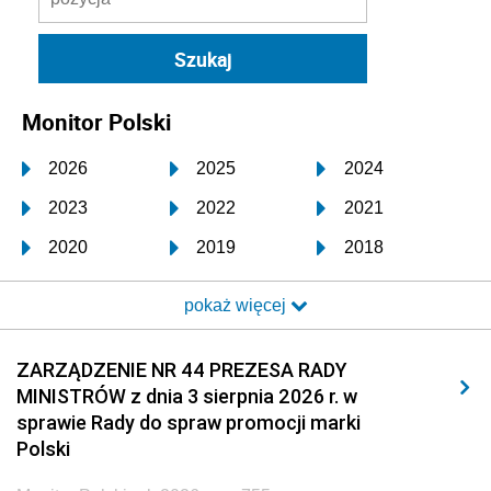
Monitor Polski
2026
2025
2024
2023
2022
2021
2020
2019
2018
2017
2016
2015
pokaż więcej
2014
2013
2012
2011
2010
2009
ZARZĄDZENIE NR 44 PREZESA RADY
MINISTRÓW z dnia 3 sierpnia 2026 r. w
2008
2007
2006
sprawie Rady do spraw promocji marki
2005
2004
2003
Polski
2002
2001
2000