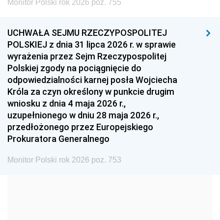
Monitor Polski rok 2026 poz. 755
1999
1998
1997
UCHWAŁA SEJMU RZECZYPOSPOLITEJ
1996
1995
1994
POLSKIEJ z dnia 31 lipca 2026 r. w sprawie
1993
1992
1991
wyrażenia przez Sejm Rzeczypospolitej
Polskiej zgody na pociągnięcie do
1990
1989
1988
odpowiedzialności karnej posła Wojciecha
1987
1986
1985
Króla za czyn określony w punkcie drugim
wniosku z dnia 4 maja 2026 r.,
1984
1983
1982
uzupełnionego w dniu 28 maja 2026 r.,
1981
1980
1979
przedłożonego przez Europejskiego
Prokuratora Generalnego
1978
1977
1976
1975
1974
1973
Monitor Polski rok 2026 poz. 753
1972
1971
1970
1969
1968
1967
1966
1965
1964