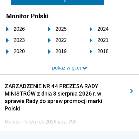
Monitor Polski
2026
2025
2024
2023
2022
2021
2020
2019
2018
2017
2016
2015
pokaż więcej
2014
2013
2012
2011
2010
2009
ZARZĄDZENIE NR 44 PREZESA RADY
MINISTRÓW z dnia 3 sierpnia 2026 r. w
2008
2007
2006
sprawie Rady do spraw promocji marki
2005
2004
2003
Polski
2002
2001
2000
Monitor Polski rok 2026 poz. 755
1999
1998
1997