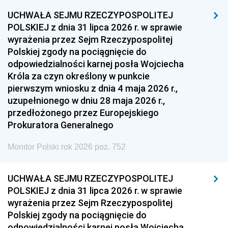
1957
1956
1955
UCHWAŁA SEJMU RZECZYPOSPOLITEJ
POLSKIEJ z dnia 31 lipca 2026 r. w sprawie
1954
1953
1952
wyrażenia przez Sejm Rzeczypospolitej
1951
1950
1949
Polskiej zgody na pociągnięcie do
odpowiedzialności karnej posła Wojciecha
1948
1947
1946
Króla za czyn określony w punkcie
1939
1938
1937
pierwszym wniosku z dnia 4 maja 2026 r.,
uzupełnionego w dniu 28 maja 2026 r.,
1936
1930
przedłożonego przez Europejskiego
Prokuratora Generalnego
Monitor Polski rok 2026 poz. 752
UCHWAŁA SEJMU RZECZYPOSPOLITEJ
POLSKIEJ z dnia 31 lipca 2026 r. w sprawie
wyrażenia przez Sejm Rzeczypospolitej
Polskiej zgody na pociągnięcie do
odpowiedzialności karnej posła Wojciecha