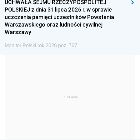
UCHWAŁA SEJMU RZECZYPOSPOLITEJ
1996
1995
1994
POLSKIEJ z dnia 31 lipca 2026 r. w sprawie
1993
1992
1991
uczczenia pamięci uczestników Powstania
Warszawskiego oraz ludności cywilnej
1990
1989
1988
Warszawy
1987
1986
1985
Monitor Polski rok 2026 poz. 767
1984
1983
1982
1981
1980
1979
1978
1977
1976
1975
1974
1973
1972
1971
1970
REKLAMA
1969
1968
1967
1966
1965
1964
1963
1962
1961
1960
1959
1958