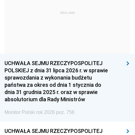
1963
1962
1961
REKLAMA
1960
1959
1958
1957
1956
1955
1954
1953
1952
1951
1950
1949
1948
1947
1946
UCHWAŁA SEJMU RZECZYPOSPOLITEJ
1939
1938
1937
POLSKIEJ z dnia 31 lipca 2026 r. w sprawie
sprawozdania z wykonania budżetu
1936
1930
państwa za okres od dnia 1 stycznia do
dnia 31 grudnia 2025 r. oraz w sprawie
absolutorium dla Rady Ministrów
Monitor Polski rok 2026 poz. 756
UCHWAŁA SEJMU RZECZYPOSPOLITEJ