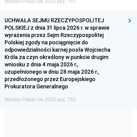
Monitor Polski rok 2026 poz. 755
1999
1998
1997
UCHWAŁA SEJMU RZECZYPOSPOLITEJ
1996
1995
1994
POLSKIEJ z dnia 31 lipca 2026 r. w sprawie
1993
1992
1991
wyrażenia przez Sejm Rzeczypospolitej
Polskiej zgody na pociągnięcie do
1990
1989
1988
odpowiedzialności karnej posła Wojciecha
1987
1986
1985
Króla za czyn określony w punkcie drugim
wniosku z dnia 4 maja 2026 r.,
1984
1983
1982
uzupełnionego w dniu 28 maja 2026 r.,
1981
1980
1979
przedłożonego przez Europejskiego
Prokuratora Generalnego
1978
1977
1976
1975
1974
1973
Monitor Polski rok 2026 poz. 753
1972
1971
1970
1969
1968
1967
1966
1965
1964