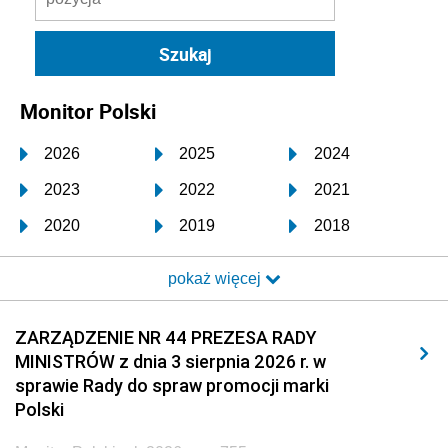
Monitor Polski
2026
2025
2024
2023
2022
2021
2020
2019
2018
2017
2016
2015
pokaż więcej
2014
2013
2012
2011
2010
2009
ZARZĄDZENIE NR 44 PREZESA RADY
MINISTRÓW z dnia 3 sierpnia 2026 r. w
2008
2007
2006
sprawie Rady do spraw promocji marki
2005
2004
2003
Polski
2002
2001
2000