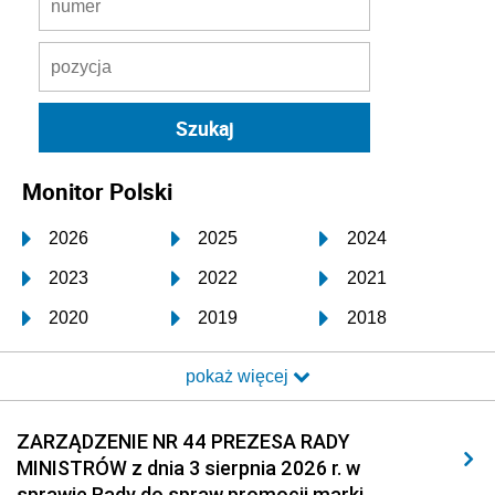
Monitor Polski
2026
2025
2024
2023
2022
2021
2020
2019
2018
2017
2016
2015
pokaż więcej
2014
2013
2012
2011
2010
2009
ZARZĄDZENIE NR 44 PREZESA RADY
MINISTRÓW z dnia 3 sierpnia 2026 r. w
2008
2007
2006
sprawie Rady do spraw promocji marki