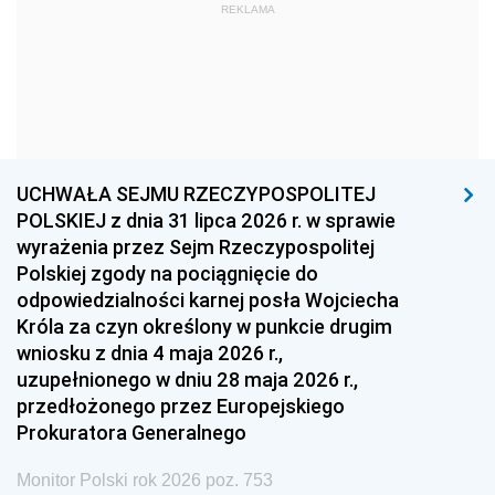
1969
1968
1967
REKLAMA
1966
1965
1964
1963
1962
1961
1960
1959
1958
1957
1956
1955
UCHWAŁA SEJMU RZECZYPOSPOLITEJ
1954
1953
1952
POLSKIEJ z dnia 31 lipca 2026 r. w sprawie
1951
1950
1949
wyrażenia przez Sejm Rzeczypospolitej
Polskiej zgody na pociągnięcie do
1948
1947
1946
odpowiedzialności karnej posła Wojciecha
1939
1938
1937
Króla za czyn określony w punkcie drugim
wniosku z dnia 4 maja 2026 r.,
1936
1930
uzupełnionego w dniu 28 maja 2026 r.,
przedłożonego przez Europejskiego
Prokuratora Generalnego
Monitor Polski rok 2026 poz. 753