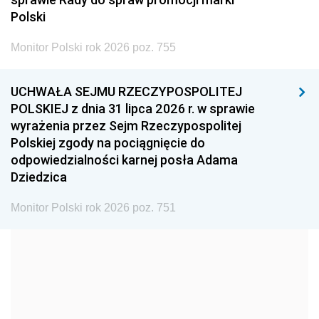
2005
2004
2003
Polski
2002
2001
2000
Monitor Polski rok 2026 poz. 755
1999
1998
1997
UCHWAŁA SEJMU RZECZYPOSPOLITEJ
1996
1995
1994
POLSKIEJ z dnia 31 lipca 2026 r. w sprawie
1993
1992
1991
wyrażenia przez Sejm Rzeczypospolitej
Polskiej zgody na pociągnięcie do
1990
1989
1988
odpowiedzialności karnej posła Adama
1987
1986
1985
Dziedzica
1984
1983
1982
Monitor Polski rok 2026 poz. 751
1981
1980
1979
1978
1977
1976
1975
1974
1973
1972
1971
1970