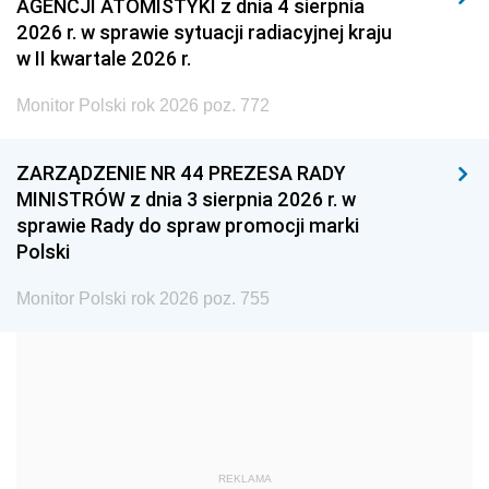
AGENCJI ATOMISTYKI z dnia 4 sierpnia
2008
2007
2006
2026 r. w sprawie sytuacji radiacyjnej kraju
2005
2004
2003
w II kwartale 2026 r.
2002
2001
2000
Monitor Polski rok 2026 poz. 772
1999
1998
1997
ZARZĄDZENIE NR 44 PREZESA RADY
1996
1995
1994
MINISTRÓW z dnia 3 sierpnia 2026 r. w
1993
1992
1991
sprawie Rady do spraw promocji marki
Polski
1990
1989
1988
1987
1986
1985
Monitor Polski rok 2026 poz. 755
1984
1983
1982
1981
1980
1979
1978
1977
1976
1975
1974
1973
REKLAMA
1972
1971
1970