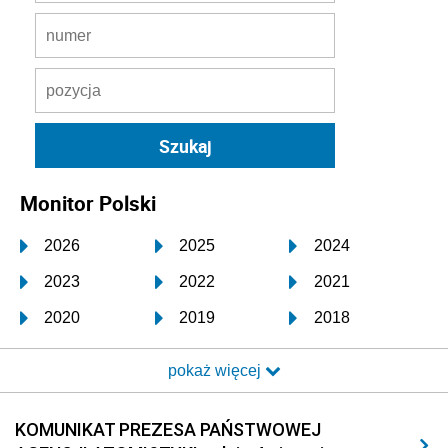
Monitor Polski
2026
2025
2024
2023
2022
2021
2020
2019
2018
2017
2016
2015
pokaż więcej
2014
2013
2012
2011
2010
2009
KOMUNIKAT PREZESA PAŃSTWOWEJ