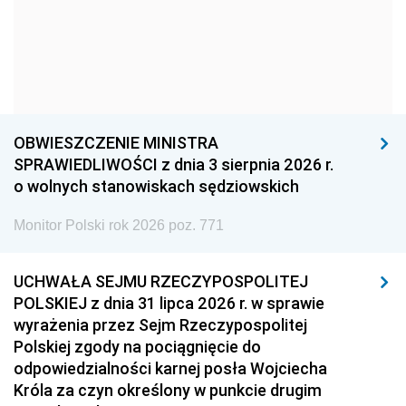
1969
1968
1967
1966
1965
1964
1963
1962
1961
1960
1959
1958
OBWIESZCZENIE MINISTRA
1957
1956
1955
SPRAWIEDLIWOŚCI z dnia 3 sierpnia 2026 r.
o wolnych stanowiskach sędziowskich
1954
1953
1952
Monitor Polski rok 2026 poz. 771
1951
1950
1949
1948
1947
1946
UCHWAŁA SEJMU RZECZYPOSPOLITEJ
1939
1938
1937
POLSKIEJ z dnia 31 lipca 2026 r. w sprawie
wyrażenia przez Sejm Rzeczypospolitej
1936
1930
Polskiej zgody na pociągnięcie do
odpowiedzialności karnej posła Wojciecha
Króla za czyn określony w punkcie drugim