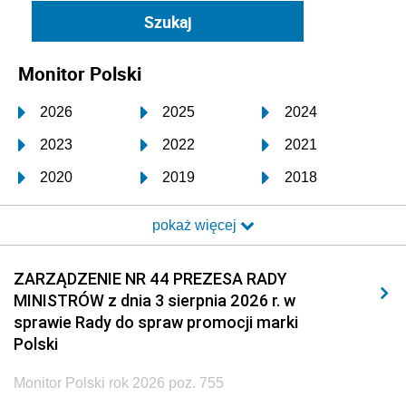
Monitor Polski
2026
2025
2024
2023
2022
2021
2020
2019
2018
2017
2016
2015
pokaż więcej
2014
2013
2012
2011
2010
2009
ZARZĄDZENIE NR 44 PREZESA RADY
MINISTRÓW z dnia 3 sierpnia 2026 r. w
2008
2007
2006
sprawie Rady do spraw promocji marki
2005
2004
2003
Polski
2002
2001
2000
Monitor Polski rok 2026 poz. 755
1999
1998
1997