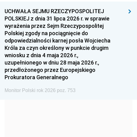
UCHWAŁA SEJMU RZECZYPOSPOLITEJ
1996
1995
1994
POLSKIEJ z dnia 31 lipca 2026 r. w sprawie
1993
1992
1991
wyrażenia przez Sejm Rzeczypospolitej
Polskiej zgody na pociągnięcie do
1990
1989
1988
odpowiedzialności karnej posła Wojciecha
1987
1986
1985
Króla za czyn określony w punkcie drugim
wniosku z dnia 4 maja 2026 r.,
1984
1983
1982
uzupełnionego w dniu 28 maja 2026 r.,
1981
1980
1979
przedłożonego przez Europejskiego
Prokuratora Generalnego
1978
1977
1976
1975
1974
1973
Monitor Polski rok 2026 poz. 753
1972
1971
1970
1969
1968
1967
1966
1965
1964
1963
1962
1961