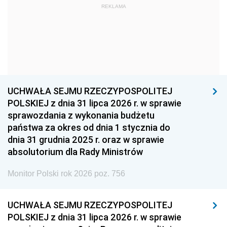
REKLAMA
1960
1959
1958
1957
1956
1955
1954
1953
1952
1951
1950
1949
1948
1947
1946
UCHWAŁA SEJMU RZECZYPOSPOLITEJ
1939
1938
1937
POLSKIEJ z dnia 31 lipca 2026 r. w sprawie
sprawozdania z wykonania budżetu
1936
1930
państwa za okres od dnia 1 stycznia do
dnia 31 grudnia 2025 r. oraz w sprawie
absolutorium dla Rady Ministrów
Monitor Polski rok 2026 poz. 756
UCHWAŁA SEJMU RZECZYPOSPOLITEJ
POLSKIEJ z dnia 31 lipca 2026 r. w sprawie