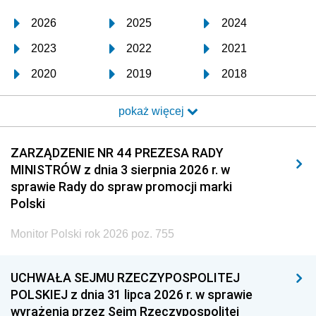
2026
2025
2024
2023
2022
2021
2020
2019
2018
2017
2016
2015
pokaż więcej
2014
2013
2012
2011
2010
2009
ZARZĄDZENIE NR 44 PREZESA RADY
MINISTRÓW z dnia 3 sierpnia 2026 r. w
2008
2007
2006
sprawie Rady do spraw promocji marki
2005
2004
2003
Polski
2002
2001
2000
Monitor Polski rok 2026 poz. 755
1999
1998
1997
UCHWAŁA SEJMU RZECZYPOSPOLITEJ
1996
1995
1994
POLSKIEJ z dnia 31 lipca 2026 r. w sprawie
1993
1992
1991
wyrażenia przez Sejm Rzeczypospolitej