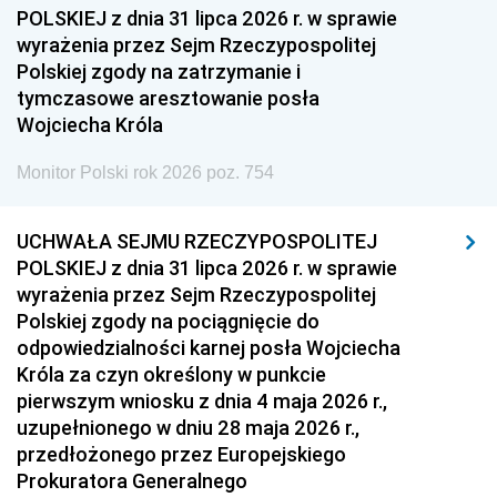
1954
1953
1952
POLSKIEJ z dnia 31 lipca 2026 r. w sprawie
1951
1950
1949
wyrażenia przez Sejm Rzeczypospolitej
Polskiej zgody na zatrzymanie i
1948
1947
1946
tymczasowe aresztowanie posła
1939
1938
1937
Wojciecha Króla
1936
1930
Monitor Polski rok 2026 poz. 754
UCHWAŁA SEJMU RZECZYPOSPOLITEJ
POLSKIEJ z dnia 31 lipca 2026 r. w sprawie
wyrażenia przez Sejm Rzeczypospolitej
Polskiej zgody na pociągnięcie do
odpowiedzialności karnej posła Wojciecha
Króla za czyn określony w punkcie
pierwszym wniosku z dnia 4 maja 2026 r.,
uzupełnionego w dniu 28 maja 2026 r.,
przedłożonego przez Europejskiego
Prokuratora Generalnego