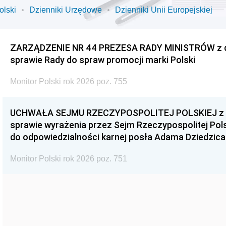
olski
Dzienniki Urzędowe
Dzienniki Unii Europejskiej
ZARZĄDZENIE NR 44 PREZESA RADY MINISTRÓW z dnia
sprawie Rady do spraw promocji marki Polski
Monitor Polski rok 2026 poz. 755
UCHWAŁA SEJMU RZECZYPOSPOLITEJ POLSKIEJ z dnia
sprawie wyrażenia przez Sejm Rzeczypospolitej Pols
do odpowiedzialności karnej posła Adama Dziedzica
Monitor Polski rok 2026 poz. 751