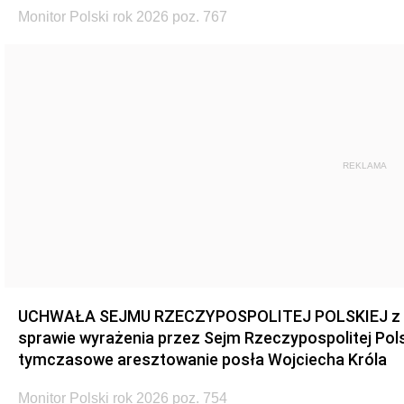
Monitor Polski rok 2026 poz. 767
REKLAMA
UCHWAŁA SEJMU RZECZYPOSPOLITEJ POLSKIEJ z dnia
sprawie wyrażenia przez Sejm Rzeczypospolitej Pols
tymczasowe aresztowanie posła Wojciecha Króla
Monitor Polski rok 2026 poz. 754