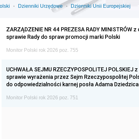
olski
Dzienniki Urzędowe
Dzienniki Unii Europejskiej
ZARZĄDZENIE NR 44 PREZESA RADY MINISTRÓW z dnia
sprawie Rady do spraw promocji marki Polski
Monitor Polski rok 2026 poz. 755
UCHWAŁA SEJMU RZECZYPOSPOLITEJ POLSKIEJ z dnia
sprawie wyrażenia przez Sejm Rzeczypospolitej Pols
do odpowiedzialności karnej posła Adama Dziedzica
Monitor Polski rok 2026 poz. 751