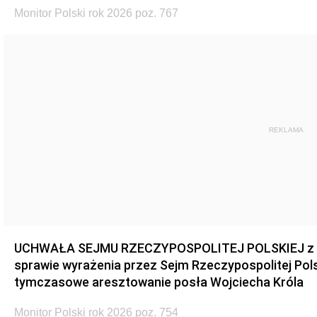
Monitor Polski rok 2026 poz. 767
REKLAMA
UCHWAŁA SEJMU RZECZYPOSPOLITEJ POLSKIEJ z dnia
sprawie wyrażenia przez Sejm Rzeczypospolitej Pols
tymczasowe aresztowanie posła Wojciecha Króla
Monitor Polski rok 2026 poz. 754