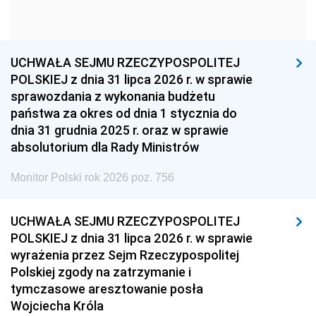
1954
1953
1952
1951
1950
1949
1948
1947
1946
UCHWAŁA SEJMU RZECZYPOSPOLITEJ
1939
1938
1937
POLSKIEJ z dnia 31 lipca 2026 r. w sprawie
sprawozdania z wykonania budżetu
1936
1930
państwa za okres od dnia 1 stycznia do
dnia 31 grudnia 2025 r. oraz w sprawie
absolutorium dla Rady Ministrów
Monitor Polski rok 2026 poz. 756
UCHWAŁA SEJMU RZECZYPOSPOLITEJ
POLSKIEJ z dnia 31 lipca 2026 r. w sprawie
wyrażenia przez Sejm Rzeczypospolitej
Polskiej zgody na zatrzymanie i
tymczasowe aresztowanie posła
Wojciecha Króla