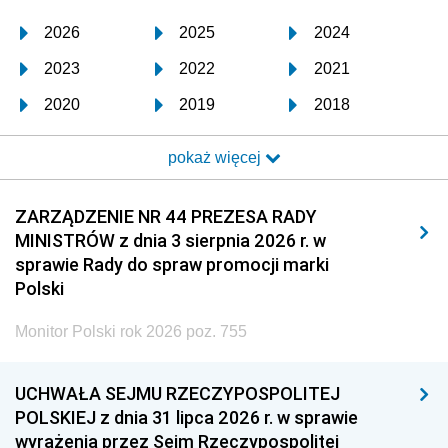
2026
2025
2024
2023
2022
2021
2020
2019
2018
2017
2016
2015
pokaż więcej
2014
2013
2012
2011
2010
2009
ZARZĄDZENIE NR 44 PREZESA RADY
MINISTRÓW z dnia 3 sierpnia 2026 r. w
2008
2007
2006
sprawie Rady do spraw promocji marki
2005
2004
2003
Polski
2002
2001
2000
Monitor Polski rok 2026 poz. 755
1999
1998
1997
UCHWAŁA SEJMU RZECZYPOSPOLITEJ
1996
1995
1994
POLSKIEJ z dnia 31 lipca 2026 r. w sprawie
1993
1992
1991
wyrażenia przez Sejm Rzeczypospolitej