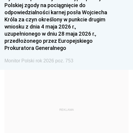
Polskiej zgody na pociągnięcie do
1990
1989
1988
odpowiedzialności karnej posła Wojciecha
1987
1986
1985
Króla za czyn określony w punkcie drugim
wniosku z dnia 4 maja 2026 r.,
1984
1983
1982
uzupełnionego w dniu 28 maja 2026 r.,
1981
1980
1979
przedłożonego przez Europejskiego
Prokuratora Generalnego
1978
1977
1976
1975
1974
1973
Monitor Polski rok 2026 poz. 753
1972
1971
1970
1969
1968
1967
1966
1965
1964
1963
1962
1961
REKLAMA
1960
1959
1958
1957
1956
1955