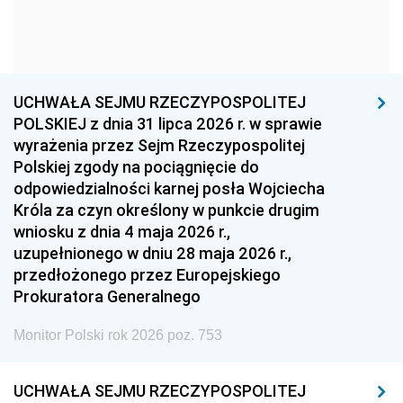
1963
1962
1961
1960
1959
1958
1957
1956
1955
UCHWAŁA SEJMU RZECZYPOSPOLITEJ
1954
1953
1952
POLSKIEJ z dnia 31 lipca 2026 r. w sprawie
1951
1950
1949
wyrażenia przez Sejm Rzeczypospolitej
Polskiej zgody na pociągnięcie do
1948
1947
1946
odpowiedzialności karnej posła Wojciecha
1939
1938
1937
Króla za czyn określony w punkcie drugim
wniosku z dnia 4 maja 2026 r.,
1936
1930
uzupełnionego w dniu 28 maja 2026 r.,
przedłożonego przez Europejskiego
Prokuratora Generalnego
Monitor Polski rok 2026 poz. 753
UCHWAŁA SEJMU RZECZYPOSPOLITEJ