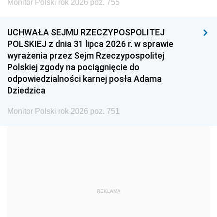
Monitor Polski rok 2026 poz. 755
1999
1998
1997
UCHWAŁA SEJMU RZECZYPOSPOLITEJ
1996
1995
1994
POLSKIEJ z dnia 31 lipca 2026 r. w sprawie
1993
1992
1991
wyrażenia przez Sejm Rzeczypospolitej
Polskiej zgody na pociągnięcie do
1990
1989
1988
odpowiedzialności karnej posła Adama
1987
1986
1985
Dziedzica
1984
1983
1982
Monitor Polski rok 2026 poz. 751
1981
1980
1979
1978
1977
1976
1975
1974
1973
1972
1971
1970
1969
1968
1967
REKLAMA
1966
1965
1964