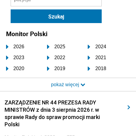
Monitor Polski
2026
2025
2024
2023
2022
2021
2020
2019
2018
2017
2016
2015
pokaż więcej
2014
2013
2012
2011
2010
2009
ZARZĄDZENIE NR 44 PREZESA RADY
MINISTRÓW z dnia 3 sierpnia 2026 r. w
2008
2007
2006
sprawie Rady do spraw promocji marki
2005
2004
2003
Polski
2002
2001
2000