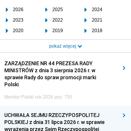
2026
2025
2024
2023
2022
2021
2020
2019
2018
2017
2016
2015
pokaż więcej
2014
2013
2012
2011
2010
2009
ZARZĄDZENIE NR 44 PREZESA RADY
MINISTRÓW z dnia 3 sierpnia 2026 r. w
2008
2007
2006
sprawie Rady do spraw promocji marki
2005
2004
2003
Polski
2002
2001
2000
Monitor Polski rok 2026 poz. 755
1999
1998
1997
UCHWAŁA SEJMU RZECZYPOSPOLITEJ
1996
1995
1994
POLSKIEJ z dnia 31 lipca 2026 r. w sprawie
1993
1992
1991
wyrażenia przez Sejm Rzeczypospolitej