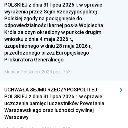
1954
1953
1952
POLSKIEJ z dnia 31 lipca 2026 r. w sprawie
1951
1950
1949
wyrażenia przez Sejm Rzeczypospolitej
Polskiej zgody na pociągnięcie do
1948
1947
1946
odpowiedzialności karnej posła Wojciecha
1939
1938
1937
Króla za czyn określony w punkcie drugim
wniosku z dnia 4 maja 2026 r.,
1936
1930
uzupełnionego w dniu 28 maja 2026 r.,
przedłożonego przez Europejskiego
Prokuratora Generalnego
Monitor Polski rok 2026 poz. 753
UCHWAŁA SEJMU RZECZYPOSPOLITEJ
POLSKIEJ z dnia 31 lipca 2026 r. w sprawie
uczczenia pamięci uczestników Powstania
Warszawskiego oraz ludności cywilnej
Warszawy