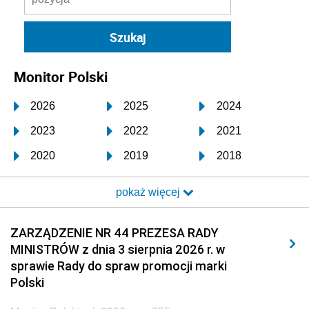
Monitor Polski
2026
2025
2024
2023
2022
2021
2020
2019
2018
2017
2016
2015
pokaż więcej
2014
2013
2012
2011
2010
2009
ZARZĄDZENIE NR 44 PREZESA RADY
MINISTRÓW z dnia 3 sierpnia 2026 r. w
2008
2007
2006
sprawie Rady do spraw promocji marki
2005
2004
2003
Polski
2002
2001
2000