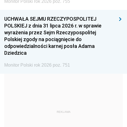
Monitor Polski rok 2026 poz. 755
1999
1998
1997
UCHWAŁA SEJMU RZECZYPOSPOLITEJ
1996
1995
1994
POLSKIEJ z dnia 31 lipca 2026 r. w sprawie
1993
1992
1991
wyrażenia przez Sejm Rzeczypospolitej
Polskiej zgody na pociągnięcie do
1990
1989
1988
odpowiedzialności karnej posła Adama
1987
1986
1985
Dziedzica
1984
1983
1982
Monitor Polski rok 2026 poz. 751
1981
1980
1979
1978
1977
1976
1975
1974
1973
1972
1971
1970
1969
1968
1967
REKLAMA
1966
1965
1964