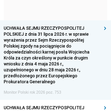
1963
1962
1961
1960
1959
1958
1957
1956
1955
UCHWAŁA SEJMU RZECZYPOSPOLITEJ
1954
1953
1952
POLSKIEJ z dnia 31 lipca 2026 r. w sprawie
1951
1950
1949
wyrażenia przez Sejm Rzeczypospolitej
Polskiej zgody na pociągnięcie do
1948
1947
1946
odpowiedzialności karnej posła Wojciecha
1939
1938
1937
Króla za czyn określony w punkcie drugim
wniosku z dnia 4 maja 2026 r.,
1936
1930
uzupełnionego w dniu 28 maja 2026 r.,
przedłożonego przez Europejskiego
Prokuratora Generalnego
Monitor Polski rok 2026 poz. 753
UCHWAŁA SEJMU RZECZYPOSPOLITEJ