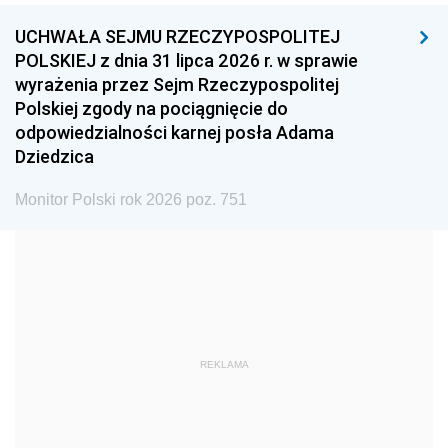
UCHWAŁA SEJMU RZECZYPOSPOLITEJ
1996
1995
1994
POLSKIEJ z dnia 31 lipca 2026 r. w sprawie
1993
1992
1991
wyrażenia przez Sejm Rzeczypospolitej
Polskiej zgody na pociągnięcie do
1990
1989
1988
odpowiedzialności karnej posła Adama
1987
1986
1985
Dziedzica
1984
1983
1982
Monitor Polski rok 2026 poz. 751
1981
1980
1979
1978
1977
1976
1975
1974
1973
1972
1971
1970
1969
1968
1967
REKLAMA
1966
1965
1964
1963
1962
1961