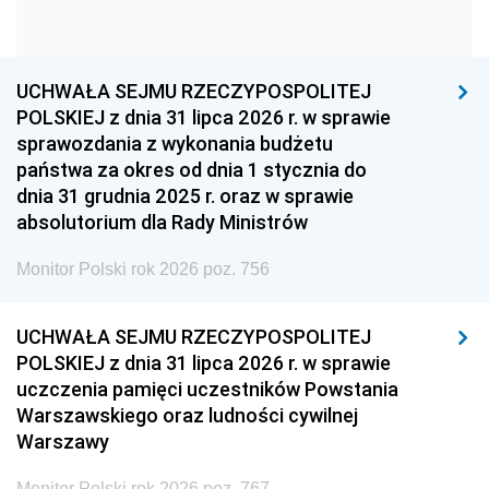
1960
1959
1958
1957
1956
1955
UCHWAŁA SEJMU RZECZYPOSPOLITEJ
1954
1953
1952
POLSKIEJ z dnia 31 lipca 2026 r. w sprawie
1951
1950
1949
sprawozdania z wykonania budżetu
państwa za okres od dnia 1 stycznia do
1948
1947
1946
dnia 31 grudnia 2025 r. oraz w sprawie
1939
1938
1937
absolutorium dla Rady Ministrów
1936
1930
Monitor Polski rok 2026 poz. 756
UCHWAŁA SEJMU RZECZYPOSPOLITEJ
POLSKIEJ z dnia 31 lipca 2026 r. w sprawie
uczczenia pamięci uczestników Powstania
Warszawskiego oraz ludności cywilnej
Warszawy
Monitor Polski rok 2026 poz. 767