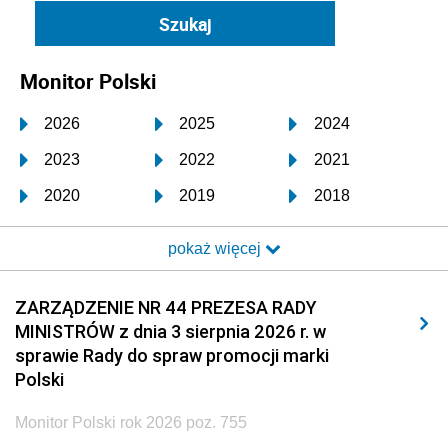
Monitor Polski
2026
2025
2024
2023
2022
2021
2020
2019
2018
2017
2016
2015
pokaż więcej
2014
2013
2012
2011
2010
2009
ZARZĄDZENIE NR 44 PREZESA RADY
MINISTRÓW z dnia 3 sierpnia 2026 r. w
2008
2007
2006
sprawie Rady do spraw promocji marki
2005
2004
2003
Polski
2002
2001
2000
Monitor Polski rok 2026 poz. 755
1999
1998
1997