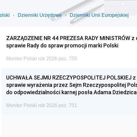
olski
Dzienniki Urzędowe
Dzienniki Unii Europejskiej
ZARZĄDZENIE NR 44 PREZESA RADY MINISTRÓW z dnia
sprawie Rady do spraw promocji marki Polski
Monitor Polski rok 2026 poz. 755
UCHWAŁA SEJMU RZECZYPOSPOLITEJ POLSKIEJ z dnia
sprawie wyrażenia przez Sejm Rzeczypospolitej Pols
do odpowiedzialności karnej posła Adama Dziedzica
Monitor Polski rok 2026 poz. 751