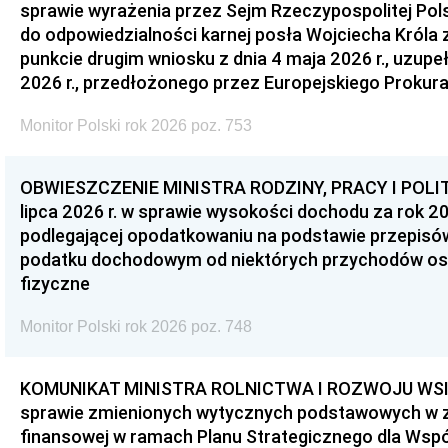
sprawie wyrażenia przez Sejm Rzeczypospolitej Pols
do odpowiedzialności karnej posła Wojciecha Króla 
punkcie drugim wniosku z dnia 4 maja 2026 r., uzupe
2026 r., przedłożonego przez Europejskiego Prokur
Monitor Polski rok 2026 poz. 753
OBWIESZCZENIE MINISTRA RODZINY, PRACY I POLIT
lipca 2026 r. w sprawie wysokości dochodu za rok 20
podlegającej opodatkowaniu na podstawie przepis
podatku dochodowym od niektórych przychodów os
fizyczne
Monitor Polski rok 2026 poz. 748
KOMUNIKAT MINISTRA ROLNICTWA I ROZWOJU WSI z d
sprawie zmienionych wytycznych podstawowych w 
finansowej w ramach Planu Strategicznego dla Wspóln