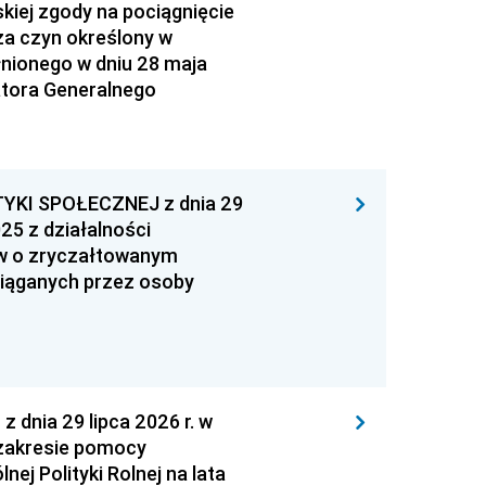
kiej zgody na pociągnięcie
za czyn określony w
łnionego w dniu 28 maja
atora Generalnego
YKI SPOŁECZNEJ z dnia 29
25 z działalności
ów o zryczałtowanym
iąganych przez osoby
nia 29 lipca 2026 r. w
zakresie pomocy
ej Polityki Rolnej na lata