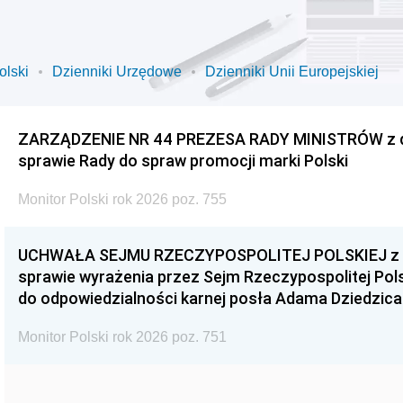
olski
Dzienniki Urzędowe
Dzienniki Unii Europejskiej
ZARZĄDZENIE NR 44 PREZESA RADY MINISTRÓW z dnia
sprawie Rady do spraw promocji marki Polski
Monitor Polski rok 2026 poz. 755
UCHWAŁA SEJMU RZECZYPOSPOLITEJ POLSKIEJ z dnia
sprawie wyrażenia przez Sejm Rzeczypospolitej Pols
do odpowiedzialności karnej posła Adama Dziedzica
Monitor Polski rok 2026 poz. 751