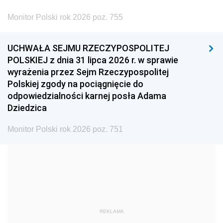
2002
2001
2000
Monitor Polski rok 2026 poz. 755
1999
1998
1997
UCHWAŁA SEJMU RZECZYPOSPOLITEJ
1996
1995
1994
POLSKIEJ z dnia 31 lipca 2026 r. w sprawie
1993
1992
1991
wyrażenia przez Sejm Rzeczypospolitej
Polskiej zgody na pociągnięcie do
1990
1989
1988
odpowiedzialności karnej posła Adama
1987
1986
1985
Dziedzica
1984
1983
1982
Monitor Polski rok 2026 poz. 751
1981
1980
1979
1978
1977
1976
1975
1974
1973
1972
1971
1970
1969
1968
1967
REKLAMA