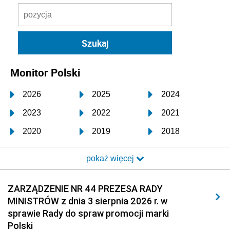
Monitor Polski
2026
2025
2024
2023
2022
2021
2020
2019
2018
2017
2016
2015
pokaż więcej
2014
2013
2012
2011
2010
2009
ZARZĄDZENIE NR 44 PREZESA RADY
MINISTRÓW z dnia 3 sierpnia 2026 r. w
2008
2007
2006
sprawie Rady do spraw promocji marki
2005
2004
2003
Polski