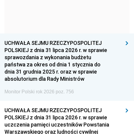
1966
1965
1964
1963
1962
1961
1960
1959
1958
1957
1956
1955
UCHWAŁA SEJMU RZECZYPOSPOLITEJ
1954
1953
1952
POLSKIEJ z dnia 31 lipca 2026 r. w sprawie
1951
1950
1949
sprawozdania z wykonania budżetu
państwa za okres od dnia 1 stycznia do
1948
1947
1946
dnia 31 grudnia 2025 r. oraz w sprawie
1939
1938
1937
absolutorium dla Rady Ministrów
1936
1930
Monitor Polski rok 2026 poz. 756
UCHWAŁA SEJMU RZECZYPOSPOLITEJ
POLSKIEJ z dnia 31 lipca 2026 r. w sprawie
uczczenia pamięci uczestników Powstania
Warszawskiego oraz ludności cywilnej