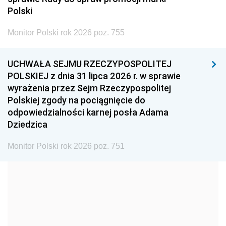
2005
2004
2003
Polski
2002
2001
2000
Monitor Polski rok 2026 poz. 755
1999
1998
1997
UCHWAŁA SEJMU RZECZYPOSPOLITEJ
1996
1995
1994
POLSKIEJ z dnia 31 lipca 2026 r. w sprawie
1993
1992
1991
wyrażenia przez Sejm Rzeczypospolitej
Polskiej zgody na pociągnięcie do
1990
1989
1988
odpowiedzialności karnej posła Adama
1987
1986
1985
Dziedzica
1984
1983
1982
Monitor Polski rok 2026 poz. 751
1981
1980
1979
1978
1977
1976
1975
1974
1973
1972
1971
1970