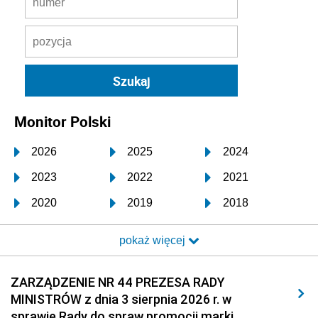
Monitor Polski
2026
2025
2024
2023
2022
2021
2020
2019
2018
2017
2016
2015
pokaż więcej
2014
2013
2012
2011
2010
2009
ZARZĄDZENIE NR 44 PREZESA RADY
MINISTRÓW z dnia 3 sierpnia 2026 r. w
2008
2007
2006
sprawie Rady do spraw promocji marki