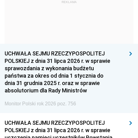
1969
1968
1967
REKLAMA
1966
1965
1964
1963
1962
1961
1960
1959
1958
1957
1956
1955
UCHWAŁA SEJMU RZECZYPOSPOLITEJ
1954
1953
1952
POLSKIEJ z dnia 31 lipca 2026 r. w sprawie
1951
1950
1949
sprawozdania z wykonania budżetu
państwa za okres od dnia 1 stycznia do
1948
1947
1946
dnia 31 grudnia 2025 r. oraz w sprawie
1939
1938
1937
absolutorium dla Rady Ministrów
1936
1930
Monitor Polski rok 2026 poz. 756
UCHWAŁA SEJMU RZECZYPOSPOLITEJ
POLSKIEJ z dnia 31 lipca 2026 r. w sprawie
uczczenia pamięci uczestników Powstania