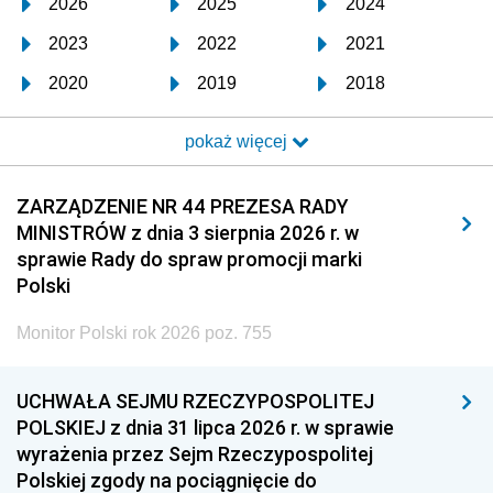
2026
2025
2024
2023
2022
2021
2020
2019
2018
2017
2016
2015
pokaż więcej
2014
2013
2012
2011
2010
2009
ZARZĄDZENIE NR 44 PREZESA RADY
MINISTRÓW z dnia 3 sierpnia 2026 r. w
2008
2007
2006
sprawie Rady do spraw promocji marki
2005
2004
2003
Polski
2002
2001
2000
Monitor Polski rok 2026 poz. 755
1999
1998
1997
UCHWAŁA SEJMU RZECZYPOSPOLITEJ
1996
1995
1994
POLSKIEJ z dnia 31 lipca 2026 r. w sprawie
1993
1992
1991
wyrażenia przez Sejm Rzeczypospolitej
Polskiej zgody na pociągnięcie do
1990
1989
1988