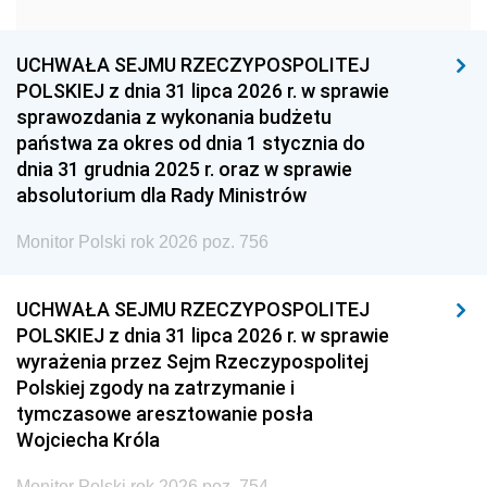
1951
1950
1949
1948
1947
1946
UCHWAŁA SEJMU RZECZYPOSPOLITEJ
1939
1938
1937
POLSKIEJ z dnia 31 lipca 2026 r. w sprawie
sprawozdania z wykonania budżetu
1936
1930
państwa za okres od dnia 1 stycznia do
dnia 31 grudnia 2025 r. oraz w sprawie
absolutorium dla Rady Ministrów
Monitor Polski rok 2026 poz. 756
UCHWAŁA SEJMU RZECZYPOSPOLITEJ
POLSKIEJ z dnia 31 lipca 2026 r. w sprawie
wyrażenia przez Sejm Rzeczypospolitej
Polskiej zgody na zatrzymanie i
tymczasowe aresztowanie posła
Wojciecha Króla
Monitor Polski rok 2026 poz. 754