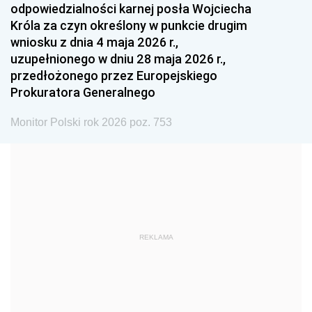
odpowiedzialności karnej posła Wojciecha
1987
1986
1985
Króla za czyn określony w punkcie drugim
wniosku z dnia 4 maja 2026 r.,
1984
1983
1982
uzupełnionego w dniu 28 maja 2026 r.,
1981
1980
1979
przedłożonego przez Europejskiego
Prokuratora Generalnego
1978
1977
1976
1975
1974
1973
Monitor Polski rok 2026 poz. 753
1972
1971
1970
1969
1968
1967
1966
1965
1964
1963
1962
1961
REKLAMA
1960
1959
1958
1957
1956
1955
1954
1953
1952