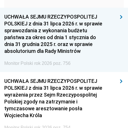
1951
1950
1949
1948
1947
1946
UCHWAŁA SEJMU RZECZYPOSPOLITEJ
1939
1938
1937
POLSKIEJ z dnia 31 lipca 2026 r. w sprawie
sprawozdania z wykonania budżetu
1936
1930
państwa za okres od dnia 1 stycznia do
dnia 31 grudnia 2025 r. oraz w sprawie
absolutorium dla Rady Ministrów
Monitor Polski rok 2026 poz. 756
UCHWAŁA SEJMU RZECZYPOSPOLITEJ
POLSKIEJ z dnia 31 lipca 2026 r. w sprawie
wyrażenia przez Sejm Rzeczypospolitej
Polskiej zgody na zatrzymanie i
tymczasowe aresztowanie posła
Wojciecha Króla
Monitor Polski rok 2026 poz. 754