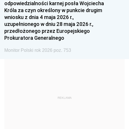
odpowiedzialności karnej posła Wojciecha
1987
1986
1985
Króla za czyn określony w punkcie drugim
wniosku z dnia 4 maja 2026 r.,
1984
1983
1982
uzupełnionego w dniu 28 maja 2026 r.,
1981
1980
1979
przedłożonego przez Europejskiego
Prokuratora Generalnego
1978
1977
1976
1975
1974
1973
Monitor Polski rok 2026 poz. 753
1972
1971
1970
1969
1968
1967
1966
1965
1964
1963
1962
1961
REKLAMA
1960
1959
1958
1957
1956
1955
1954
1953
1952