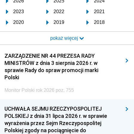
2026
2025
2024
2023
2022
2021
2020
2019
2018
2017
2016
2015
pokaż więcej
2014
2013
2012
2011
2010
2009
ZARZĄDZENIE NR 44 PREZESA RADY
MINISTRÓW z dnia 3 sierpnia 2026 r. w
2008
2007
2006
sprawie Rady do spraw promocji marki
2005
2004
2003
Polski
2002
2001
2000
Monitor Polski rok 2026 poz. 755
1999
1998
1997
UCHWAŁA SEJMU RZECZYPOSPOLITEJ
1996
1995
1994
POLSKIEJ z dnia 31 lipca 2026 r. w sprawie
1993
1992
1991
wyrażenia przez Sejm Rzeczypospolitej
Polskiej zgody na pociągnięcie do
1990
1989
1988